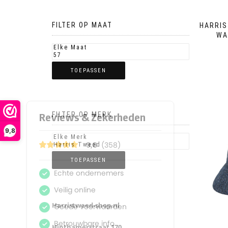
FILTER OP MAAT
HARRIS
WA
TOEPASSEN
FILTER OP MERK
9,8
TOEPASSEN
Harristweed-shop.nl
Hinthamerstraat 170