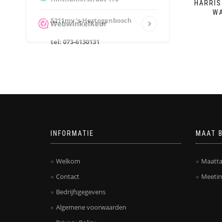
HARRIS
WA
5211mv ‘s-Hertogenbosch
tel: 073-6130131
INFORMATIE
MAAT 
Welkom
Maatta
Contact
Meetin
Bedrijfsgegevens
Algemene voorwaarden