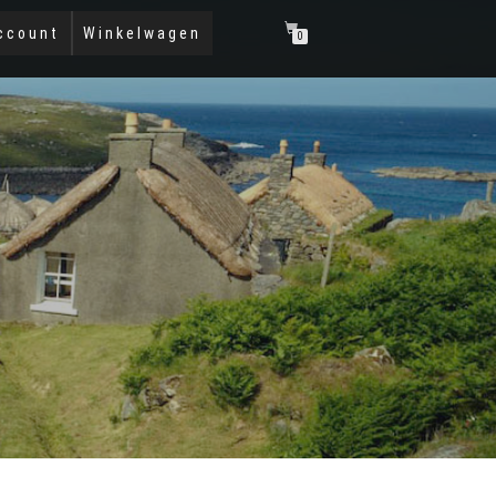
ccount
Winkelwagen
0
R