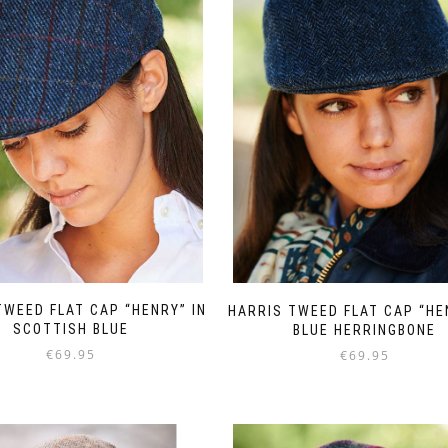
op
optie
de
kan
productpagina
gekozen
worden
op
de
productpagina
TWEED FLAT CAP “HENRY” IN
HARRIS TWEED FLAT CAP “HE
SCOTTISH BLUE
BLUE HERRINGBONE
€
69.95
€
69.95
Dit
Dit
product
product
heeft
heeft
meerdere
meerdere