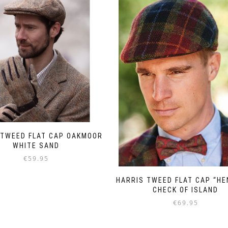
variaties.
variaties.
Deze
Deze
optie
optie
kan
kan
gekozen
gekozen
worden
worden
op
op
de
de
productpagina
productpagina
 TWEED FLAT CAP OAKMOOR
WHITE SAND
€
59.95
Dit
HARRIS TWEED FLAT CAP “HE
product
CHECK OF ISLAND
heeft
€
69.95
meerdere
variaties.
Dit
Deze