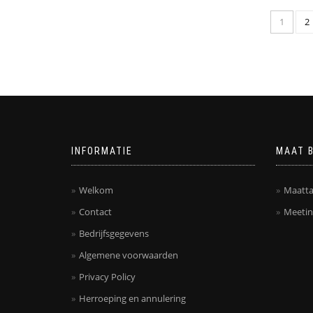
1
2
INFORMATIE
MAAT 
Welkom
Maatta
Contact
Meetin
Bedrijfsgegevens
Algemene voorwaarden
Privacy Policy
Herroeping en annulering