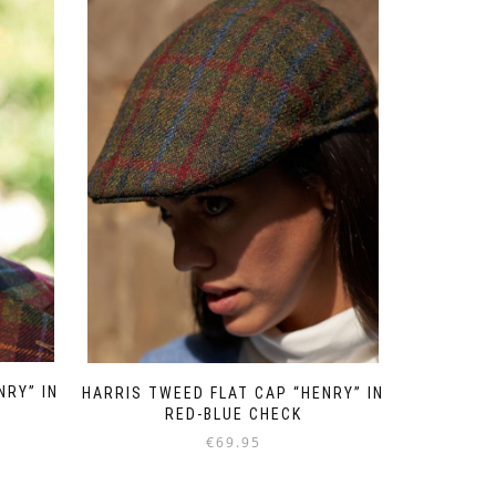
variaties.
Deze
optie
kan
gekozen
worden
op
de
productpagina
NRY” IN
HARRIS TWEED FLAT CAP “HENRY” IN
RED-BLUE CHECK
€
69.95
Dit