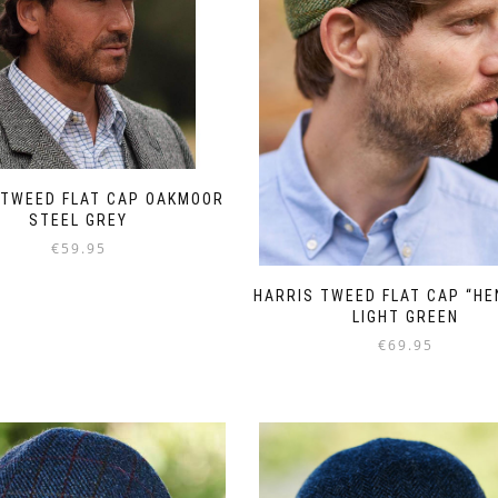
productpagina
productpagina
 TWEED FLAT CAP OAKMOOR
STEEL GREY
€
59.95
Dit
HARRIS TWEED FLAT CAP “HE
product
LIGHT GREEN
heeft
€
69.95
meerdere
variaties.
Dit
Deze
product
optie
heeft
kan
meerdere
gekozen
variaties.
worden
Deze