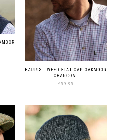
AKMOOR
HARRIS TWEED FLAT CAP OAKMOOR
CHARCOAL
€
59.95
Dit
product
heeft
meerdere
variaties.
Deze
optie
kan