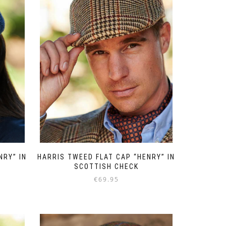
optie
kan
gekozen
worden
op
de
productpagina
NRY” IN
HARRIS TWEED FLAT CAP “HENRY” IN
SCOTTISH CHECK
€
69.95
Dit
product
heeft
meerdere