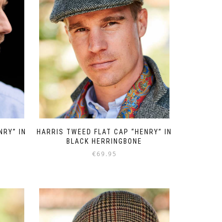
gekozen
worden
op
de
productpagina
NRY” IN
HARRIS TWEED FLAT CAP “HENRY” IN
BLACK HERRINGBONE
€
69.95
Dit
product
heeft
meerdere
variaties.
Deze