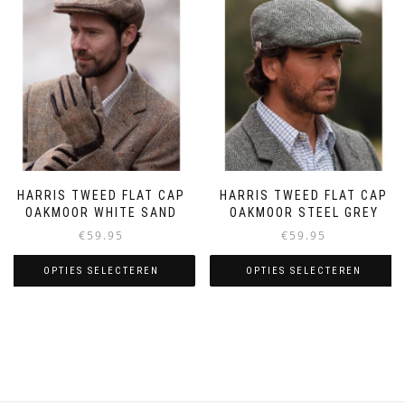
variaties.
kan
Deze
gekozen
optie
worden
kan
op
gekozen
de
worden
productpagina
op
de
productpagina
HARRIS TWEED FLAT CAP
HARRIS TWEED FLAT CAP
OAKMOOR WHITE SAND
OAKMOOR STEEL GREY
€
59.95
€
59.95
OPTIES SELECTEREN
OPTIES SELECTEREN
Dit
Dit
product
product
heeft
heeft
meerdere
meerdere
variaties.
variaties.
Deze
Deze