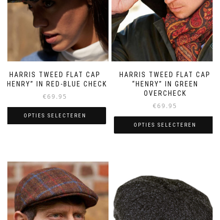
HARRIS TWEED FLAT CAP
HARRIS TWEED FLAT CAP
“HENRY” IN RED-BLUE CHECK
“HENRY” IN GREEN
OVERCHECK
€
69.95
€
69.95
OPTIES SELECTEREN
OPTIES SELECTEREN
Dit
Dit
product
product
heeft
heeft
meerdere
meerdere
variaties.
variaties.
Deze
Deze
optie
optie
kan
kan
gekozen