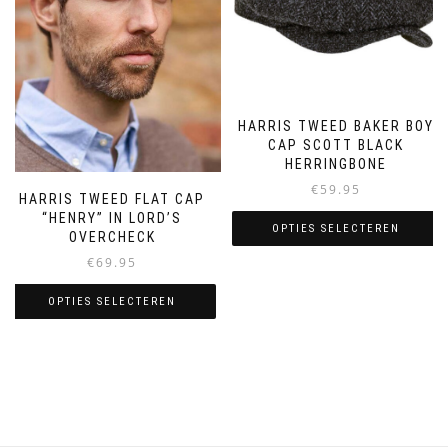
gekozen
worden
worden
op
op
de
de
productpagina
productpagina
HARRIS TWEED BAKER BOY
CAP SCOTT BLACK
HERRINGBONE
€
59.95
HARRIS TWEED FLAT CAP
“HENRY” IN LORD’S
OPTIES SELECTEREN
OVERCHECK
€
69.95
Dit
product
OPTIES SELECTEREN
heeft
meerdere
Dit
variaties.
product
Deze
heeft
optie
meerdere
kan
variaties.
gekozen
Deze
worden