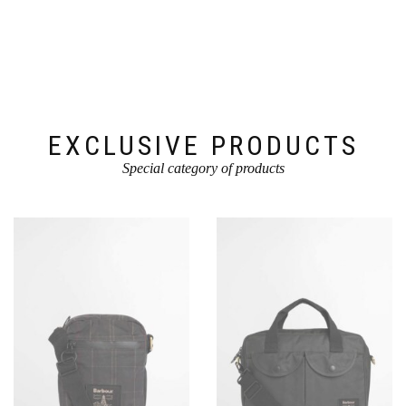
optie
op
kan
de
gekozen
productpagina
worden
op
de
productpagina
EXCLUSIVE PRODUCTS
Special category of products