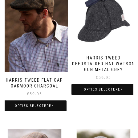
HARRIS TWEED
DEERSTALKER HAT WATSON
GUN METAL GREY
€
59.95
HARRIS TWEED FLAT CAP
OAKMOOR CHARCOAL
OPTIES SELECTEREN
€
59.95
Dit
OPTIES SELECTEREN
product
heeft
Dit
meerdere
product
variaties.
heeft
Deze
meerdere
optie