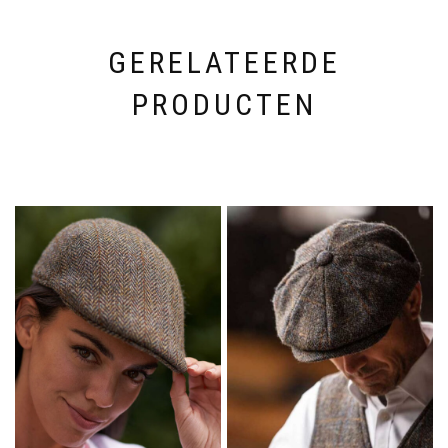
op
de
productpagina
GERELATEERDE
PRODUCTEN