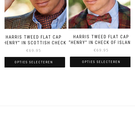
productpagina
HARRIS TWEED FLAT CAP
HARRIS TWEED FLAT CAP
“HENRY” IN CHECK OF ISLAND
“HENRY” IN SCOTTISH CHECK
€
69.95
€
69.95
OPTIES SELECTEREN
OPTIES SELECTEREN
Dit
Dit
product
product
heeft
heeft
meerdere
meerdere
variaties.
variaties.
Deze
Deze
optie
optie
kan
kan
gekozen
gekozen
worden
worden
op
op