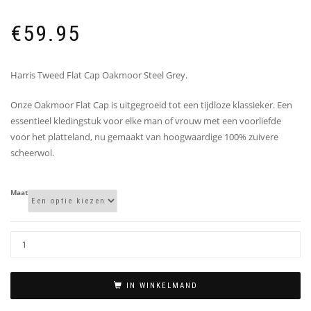
€
59.95
Harris Tweed Flat Cap Oakmoor Steel Grey.
Onze Oakmoor Flat Cap is uitgegroeid tot een tijdloze klassieker. Een
essentieel kledingstuk voor elke man of vrouw met een voorliefde
voor het platteland, nu gemaakt van hoogwaardige 100% zuivere
scheerwol.
Maat
IN WINKELMAND