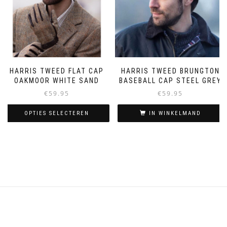
productpagina
gekozen
worden
op
de
productpagina
HARRIS TWEED FLAT CAP
HARRIS TWEED BRUNGTON
OAKMOOR WHITE SAND
BASEBALL CAP STEEL GREY
€
59.95
€
59.95
OPTIES SELECTEREN
IN WINKELMAND
Dit
product
heeft
meerdere
variaties.
Deze
optie
kan
gekozen
worden