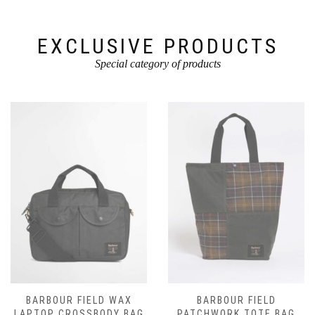
de
de
productpagina
productpagina
EXCLUSIVE PRODUCTS
Special category of products
BARBOUR FIELD WAX
BARBOUR FIELD
LAPTOP CROSSBODY BAG
PATCHWORK TOTE BAG