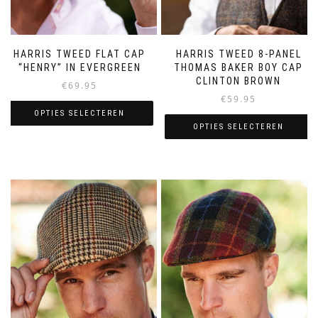
HARRIS TWEED FLAT CAP
HARRIS TWEED 8-PANEL
“HENRY” IN EVERGREEN
THOMAS BAKER BOY CAP
CLINTON BROWN
€
69.95
€
59.95
OPTIES SELECTEREN
OPTIES SELECTEREN
Dit
Dit
product
product
heeft
heeft
meerdere
meerdere
variaties.
variaties.
Deze
Deze
optie
optie
kan
kan
gekozen
gekozen
worden
worden
op
op
de
de
productpagina