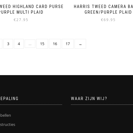
WEED HIGHLAND CARD PURSE
HARRIS TWEED CAMERA BA
PURPLE MULTI PLAID
GREEN/PURPLE PLAID
€
27.95
€
69.95
3
4
…
15
16
17
→
BEPALING
WAAR ZIJN WIJ?
bellen
structies