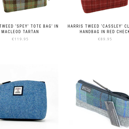
TWEED ‘SPEY’ TOTE BAG’ IN
HARRIS TWEED ‘CASSLEY’ C
MACLEOD TARTAN
HANDBAG IN RED CHEC
€
119.95
€
89.95