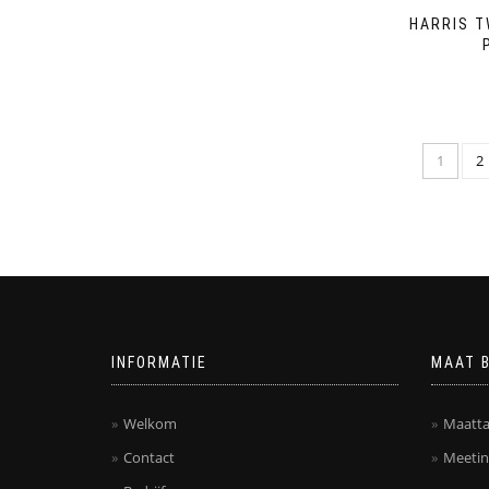
HARRIS T
1
2
INFORMATIE
MAAT 
Welkom
Maatta
Contact
Meetin