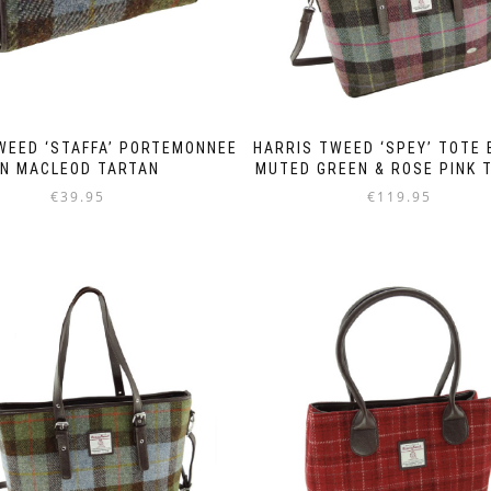
WEED ‘STAFFA’ PORTEMONNEE
HARRIS TWEED ‘SPEY’ TOTE 
IN MACLEOD TARTAN
MUTED GREEN & ROSE PINK 
€
39.95
€
119.95