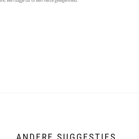
erk, een dagje uit of een nette gelegenheid.
ANDERE SUGGESTIES…