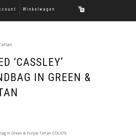
ccount
Winkelwagen
0
Tartan
D ‘CASSLEY’
NDBAG IN GREEN &
TAN
dbag in Green & Purple Tartan COL079.