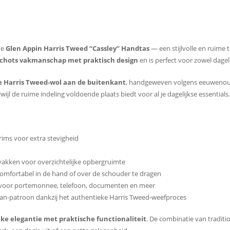
de
Glen Appin Harris Tweed “Cassley” Handtas
— een stijlvolle en ruime 
Schots vakmanschap met praktisch design
en is perfect voor zowel dagel
 Harris Tweed-wol aan de buitenkant
, handgeweven volgens eeuwenoud
wijl de ruime indeling voldoende plaats biedt voor al je dagelijkse essentials.
ims voor extra stevigheid
 vakken voor overzichtelijke opbergruimte
omfortabel in de hand of over de schouder te dragen
al voor portemonnee, telefoon, documenten en meer
rtan-patroon dankzij het authentieke Harris Tweed-weefproces
eke elegantie met praktische functionaliteit
. De combinatie van traditi