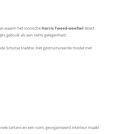
tas waarin het iconische
Harris Tweed-weefsel
direct
ijks gebruik als een nette gelegenheid.
e Schotse traditie. Het gestructureerde model met
onele tartans en een ruim, georganiseerd interieur maakt