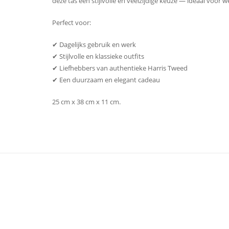
deze tas een stijlvolle én veelzijdige keuze — ideaal voor w
Perfect voor:
✔ Dagelijks gebruik en werk
✔ Stijlvolle en klassieke outfits
✔ Liefhebbers van authentieke Harris Tweed
✔ Een duurzaam en elegant cadeau
25 cm x 38 cm x 11 cm.