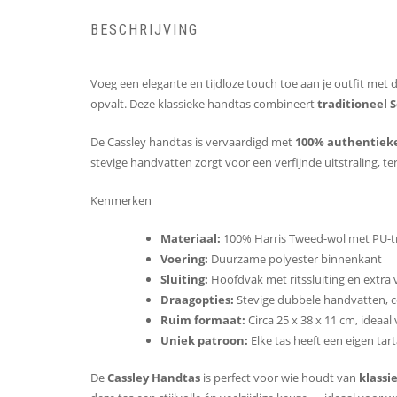
BESCHRIJVING
Voeg een elegante en tijdloze touch toe aan je outfit met 
opvalt. Deze klassieke handtas combineert
traditioneel 
De Cassley handtas is vervaardigd met
100% authentieke
stevige handvatten zorgt voor een verfijnde uitstraling, ter
Kenmerken
Materiaal:
100% Harris Tweed-wol met PU-tr
Voering:
Duurzame polyester binnenkant
Sluiting:
Hoofdvak met ritssluiting en extra
Draagopties:
Stevige dubbele handvatten, c
Ruim formaat:
Circa 25 x 38 x 11 cm, idea
Uniek patroon:
Elke tas heeft een eigen ta
De
Cassley Handtas
is perfect voor wie houdt van
klassi