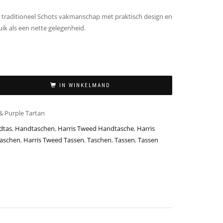
 traditioneel Schots vakmanschap met praktisch design en
uik als een nette gelegenheid.
IN WINKELMAND
& Purple Tartan
dtas
,
Handtaschen
,
Harris Tweed Handtasche
,
Harris
Taschen
,
Harris Tweed Tassen
,
Taschen
,
Tassen
,
Tassen