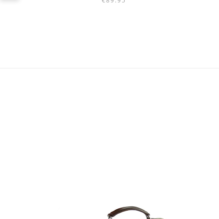
€
89.95