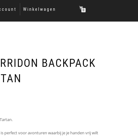
ccount
Winkelwagen
0
RRIDON BACKPACK
RTAN
Tartan.
s perfect voor avonturen waarbij je je handen vrij wilt