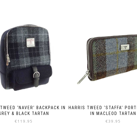
 TWEED ‘NAVER’ BACKPACK IN
HARRIS TWEED ‘STAFFA’ POR
GREY & BLACK TARTAN
IN MACLEOD TARTAN
€
119.95
€
39.95