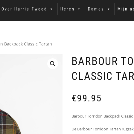
Over Harris Tweed
Heren
Dames
Mijn a
n Backpack Classic Tartan
BARBOUR TO
CLASSIC TA
€
99.95
Barbour Torridon Backpack Classic 
De Barbour Torridon Tartan rugzak i