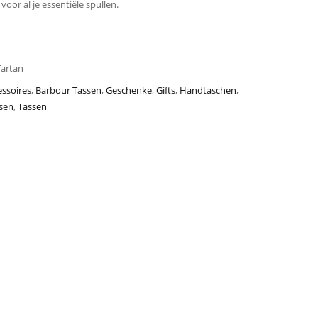
or al je essentiële spullen.
Tartan
ssoires
,
Barbour Tassen
,
Geschenke
,
Gifts
,
Handtaschen
,
sen
,
Tassen