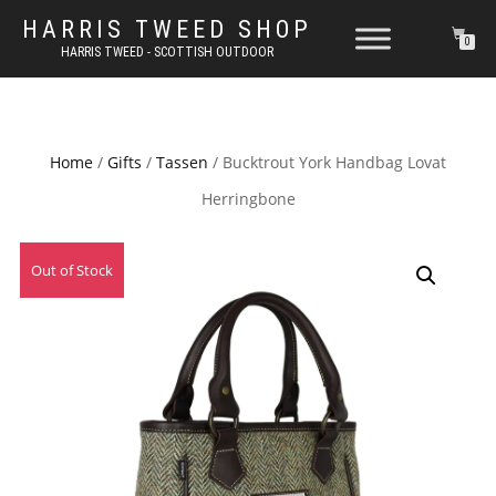
HARRIS TWEED SHOP
0
HARRIS TWEED - SCOTTISH OUTDOOR
Home
/
Gifts
/
Tassen
/ Bucktrout York Handbag Lovat
Herringbone
Out of Stock