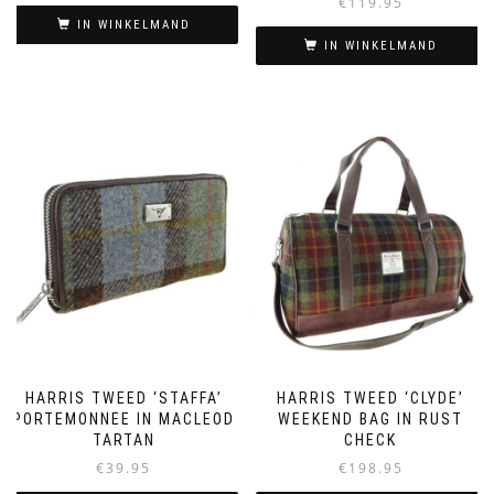
€
119.95
IN WINKELMAND
IN WINKELMAND
HARRIS TWEED ‘STAFFA’
HARRIS TWEED ‘CLYDE’
PORTEMONNEE IN MACLEOD
WEEKEND BAG IN RUST
TARTAN
CHECK
€
39.95
€
198.95