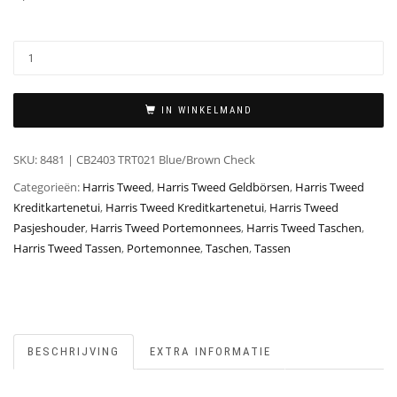
IN WINKELMAND
SKU:
8481 | CB2403 TRT021 Blue/Brown Check
Categorieën:
Harris Tweed
,
Harris Tweed Geldbörsen
,
Harris Tweed
Kreditkartenetui
,
Harris Tweed Kreditkartenetui
,
Harris Tweed
Pasjeshouder
,
Harris Tweed Portemonnees
,
Harris Tweed Taschen
,
Harris Tweed Tassen
,
Portemonnee
,
Taschen
,
Tassen
BESCHRIJVING
EXTRA INFORMATIE