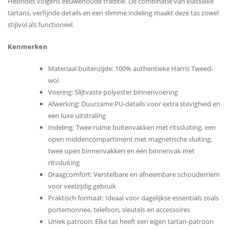
Hebrides volgens eeuwenoude traditie. De combinatie van klassieke
tartans, verfijnde details en een slimme indeling maakt deze tas zowel
stijlvol als functioneel.
Kenmerken
Materiaal buitenzijde: 100% authentieke Harris Tweed-
wol
Voering: Slijtvaste polyester binnenvoering
Afwerking: Duurzame PU-details voor extra stevigheid en
een luxe uitstraling
Indeling: Twee ruime buitenvakken met ritssluiting, een
open middencompartiment met magnetische sluiting,
twee open binnenvakken en één binnenvak met
ritssluiting
Draagcomfort: Verstelbare en afneembare schouderriem
voor veelzijdig gebruik
Praktisch formaat: Ideaal voor dagelijkse essentials zoals
portemonnee, telefoon, sleutels en accessoires
Uniek patroon: Elke tas heeft een eigen tartan-patroon