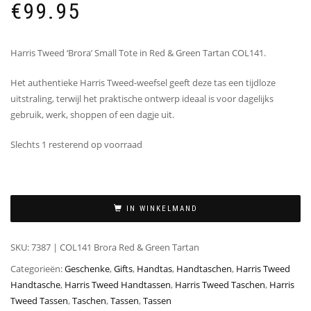
€
99.95
Harris Tweed ‘Brora’ Small Tote in Red & Green Tartan COL141.
Het authentieke Harris Tweed-weefsel geeft deze tas een tijdloze
uitstraling, terwijl het praktische ontwerp ideaal is voor dagelijks
gebruik, werk, shoppen of een dagje uit.
Slechts 1 resterend op voorraad
IN WINKELMAND
SKU:
7387 | COL141 Brora Red & Green Tartan
Categorieën:
Geschenke
,
Gifts
,
Handtas
,
Handtaschen
,
Harris Tweed
Handtasche
,
Harris Tweed Handtassen
,
Harris Tweed Taschen
,
Harris
Tweed Tassen
,
Taschen
,
Tassen
,
Tassen