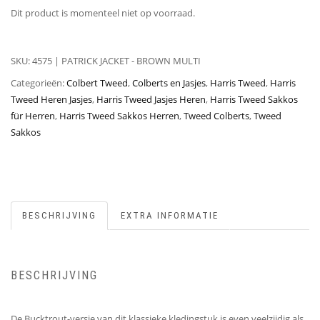
Dit product is momenteel niet op voorraad.
SKU:
4575 | PATRICK JACKET - BROWN MULTI
Categorieën:
Colbert Tweed
,
Colberts en Jasjes
,
Harris Tweed
,
Harris
Tweed Heren Jasjes
,
Harris Tweed Jasjes Heren
,
Harris Tweed Sakkos
für Herren
,
Harris Tweed Sakkos Herren
,
Tweed Colberts
,
Tweed
Sakkos
BESCHRIJVING
EXTRA INFORMATIE
BESCHRIJVING
De Bucktrout-versie van dit klassieke kledingstuk is even veelzijdig als