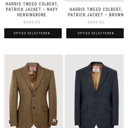
HARRIS TWEED COLBERT,
PATRICK JACKET – NAVY
HARRIS TWEED COLBERT,
HERRINGBONE
PATRICK JACKET – BROWN
€
459.95
€
459.95
OPTIES SELECTEREN
OPTIES SELECTEREN
Dit
Dit
product
product
heeft
heeft
meerdere
meerdere
variaties.
variaties.
Deze
Deze
optie
optie
kan
kan
gekozen
gekozen
worden
worden
op
op
de
de
productpagina
productpagina