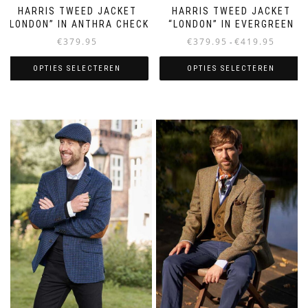
HARRIS TWEED JACKET
HARRIS TWEED JACKET
“LONDON” IN EVERGREEN
“LONDON” IN ANTHRA CHECK
Prijsklass
€
379.95
€
419.95
€
379.95
-
€379.95
tot
OPTIES SELECTEREN
OPTIES SELECTEREN
€419.95
Dit
Dit
product
product
heeft
heeft
meerdere
meerdere
variaties.
variaties.
Deze
Deze
optie
optie
kan
kan
gekozen
gekozen
worden
worden
op
op
de
de
productpagina
productpagina