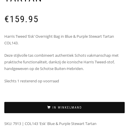
€
159.95
Harris Tweed ‘Esk’ Overnight Bag in Blue & Purple Stewart Tartan
COL143.
Deze stijlvolle tas combineert authentiek Schots vakmanschap met
praktische functionaliteit, dankzij de iconische Harris Tweed-stof,
handgeweven op de Schotse Buiten-Hebriden.
Slechts 1 resterend op voorraad
IN WINKELMAND
SKU:
7913 | COL143 'Esk' Blue & Purple Stewart Tartan