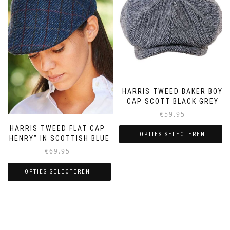
gekozen
optie
worden
kan
op
gekozen
de
worden
productpagina
op
de
productpagina
HARRIS TWEED BAKER BOY
CAP SCOTT BLACK GREY
€
59.95
HARRIS TWEED FLAT CAP
OPTIES SELECTEREN
“HENRY” IN SCOTTISH BLUE
€
69.95
Dit
product
OPTIES SELECTEREN
heeft
meerdere
Dit
variaties.
product
Deze
heeft
optie
meerdere
kan