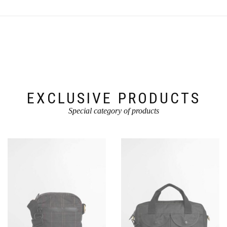
variaties.
gekozen
Deze
worden
optie
op
kan
de
gekozen
productpagina
worden
op
de
productpagina
EXCLUSIVE PRODUCTS
Special category of products