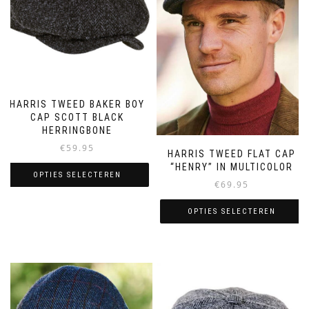
HARRIS TWEED BAKER BOY
CAP SCOTT BLACK
HERRINGBONE
€
59.95
HARRIS TWEED FLAT CAP
“HENRY” IN MULTICOLOR
OPTIES SELECTEREN
€
69.95
Dit
OPTIES SELECTEREN
product
heeft
Dit
meerdere
product
variaties.
heeft
Deze
meerdere
optie
variaties.
kan
Deze