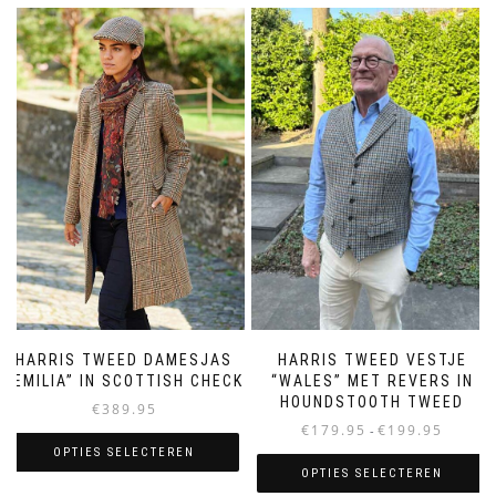
HARRIS TWEED DAMESJAS
HARRIS TWEED VESTJE
“EMILIA” IN SCOTTISH CHECK
“WALES” MET REVERS IN
HOUNDSTOOTH TWEED
€
389.95
Prijsklass
€
179.95
€
199.95
-
€179.95
OPTIES SELECTEREN
tot
OPTIES SELECTEREN
Dit
€199.95