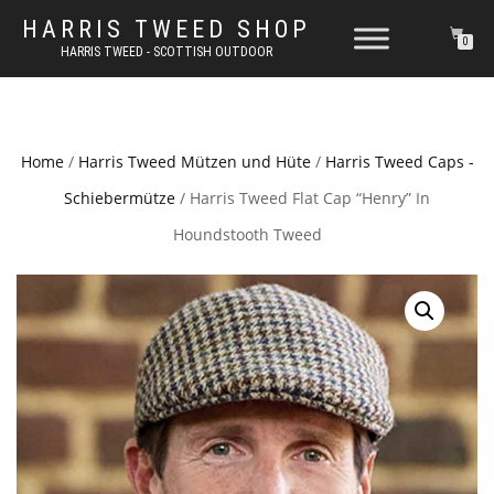
HARRIS TWEED SHOP
0
HARRIS TWEED - SCOTTISH OUTDOOR
Home
/
Harris Tweed Mützen und Hüte
/
Harris Tweed Caps -
Schiebermütze
/ Harris Tweed Flat Cap “Henry” In
Houndstooth Tweed