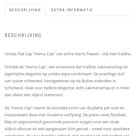
BESCHRIJVING
EXTRA INFORMATIE
BESCHRIJVING
Unisex Flat Cap “Henry Cap” van echte Harris Tweed – stijl met traditie.
Ontdek de “Henry Cap”, een accessoire dat traditie, vakmanschap en
eigentijdse elegantie op unieke wijze combineert. De prachtige stof
van zuiver scheerwol, handgeweven op de Buiten-Hebriden in
Schotland, staat voor tijdloze elegantie, echt vakmanschap en is meer
dan alleen een stijlvol statement.
De “Henry Cap” neemt de klassieke vorm van de platte pet over en
interpreteert deze met moderne verfijning. De platte rand, flexibele
klep en ergonomisch gevormde pasvorm zorgen voor een strak,
stijlvol silhouet en een aangenaam licht gevoel – zowel voor sportieve
activiteiten als voor dagelijks gebruik. Het model past zich perfect aan