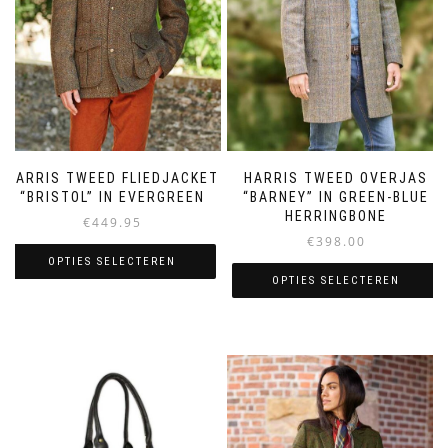
HARRIS TWEED FLIEDJACKET
HARRIS TWEED OVERJAS
“BRISTOL” IN EVERGREEN
“BARNEY” IN GREEN-BLUE
HERRINGBONE
€
449.95
€
398.00
OPTIES SELECTEREN
OPTIES SELECTEREN
Dit
Dit
product
product
heeft
heeft
meerdere
meerdere
variaties.
variaties.
Deze
Deze
optie
optie
kan