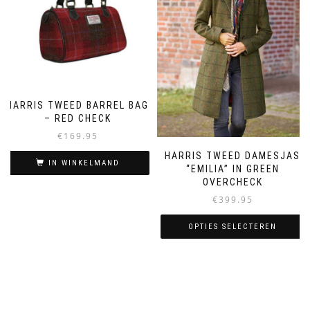
kan
gekozen
gekozen
worden
worden
op
op
de
de
productpagina
productpagina
HARRIS TWEED BARREL BAG
– RED CHECK
€
169.95
HARRIS TWEED DAMESJAS
IN WINKELMAND
“EMILIA” IN GREEN
OVERCHECK
€
399.95
OPTIES SELECTEREN
Dit
product
heeft
meerdere
variaties.