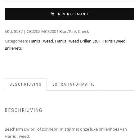
IN WINKELMAND
SKU:
8537 | CB2202 MCS2001 Blue/Pink Check
Categorieën:
Harris Tweed
,
Harris Tweed Brillen Etui
,
Harris Tweed
Brillenetui
BESCHRIJVING
EXTRA INFORMATIE
BESCHRIJVING
Bescherm uw bril of zonnebril in stijl met onze luxe brillenhoes van
Harris Tweed.