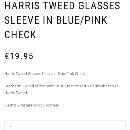
HARRIS TWEED GLASSES
SLEEVE IN BLUE/PINK
CHECK
€
19.95
Harris Tweed Glasses Sleeve in Blue/Pink Check.
Bescherm uw bril of zonnebril in stijl met onze luxe brillenhoes van
Harris Tweed.
Slechts 2 resterend op voorraad