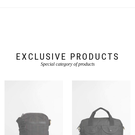
Deze
optie
kan
gekozen
worden
op
de
productpagina
EXCLUSIVE PRODUCTS
Special category of products