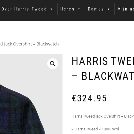
Over Harris Tweed
Heren
Dames
Mijn a
d Jack Overshirt – Blackwatch
HARRIS TWE
– BLACKWA
€
324.95
Harris Tweed Jack Overshirt – Blac
– Harris Tweed – 100% Wol