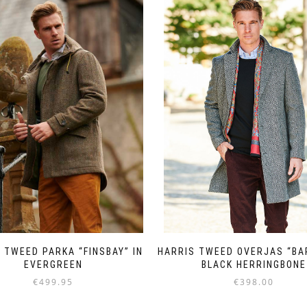
 TWEED PARKA “FINSBAY” IN
HARRIS TWEED OVERJAS “BA
EVERGREEN
BLACK HERRINGBONE
€
499.95
€
398.00
Dit
Dit