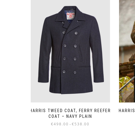
HARRIS
HARRIS TWEED COAT, FERRY REEFER
COAT – NAVY PLAIN
Prijsklasse:
€
498.00
€
538.00
-
€498.00
Dit