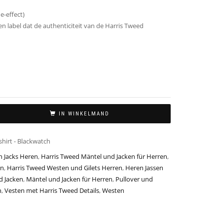
e-effect)
en label dat de authenticiteit van de Harris Tweed
IN WINKELMAND
shirt - Blackwatch
n Jacks Heren
,
Harris Tweed Mäntel und Jacken für Herren
,
en
,
Harris Tweed Westen und Gilets Herren
,
Heren Jassen
d Jacken
,
Mäntel und Jacken für Herren
,
Pullover und
n
,
Vesten met Harris Tweed Details
,
Westen