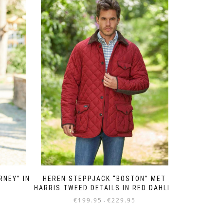
RNEY” IN
HEREN STEPPJACK “BOSTON” MET
HARRIS TWEED DETAILS IN RED DAHLIA
Prijsklasse:
€
199.95
€
229.95
-
€199.95
Dit