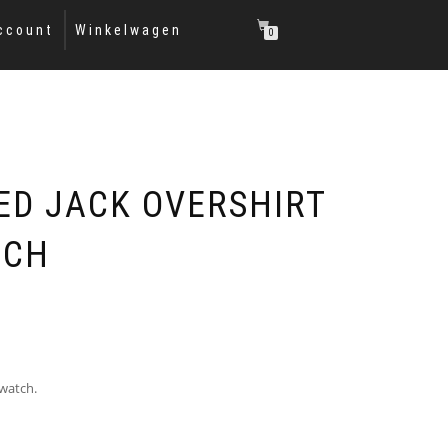
ccount
Winkelwagen
0
ED JACK OVERSHIRT
TCH
kwatch.