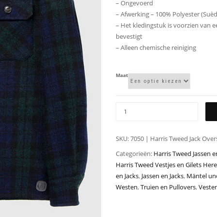
– Ongevoerd
– Afwerking – 100% Polyester (Suèd
– Het kledingstuk is voorzien van e
bevestigt
– Alleen chemische reiniging
Maat
SKU:
7050 | Harris Tweed Jack Over
Categorieën:
Harris Tweed Jassen e
Harris Tweed Vestjes en Gilets Her
en Jacks
,
Jassen en Jacks
,
Mäntel un
Westen
,
Truien en Pullovers
,
Veste