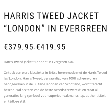
HARRIS TWEED JACKET
“LONDON” IN EVERGREEN
Prijsklasse:
€
379.95
€
419.95
€379.95
-
tot
€419.95
Harris Tweed Jacket “London” in Evergreen 670.
Ontdek een ware klassieker in Britse herenmode met de Harris Tweed
Jas ‘London’. Harris Tweed, vervaardigd van 100% scheerwol en
handgeweven in de Buiten-Hebriden van Schotland, wordt terecht
beschouwd als “een van de beste tweeds ter wereld” en staat al
generaties lang symbool voor superieur vakmanschap, authenticiteit
en tijdloze stijl.