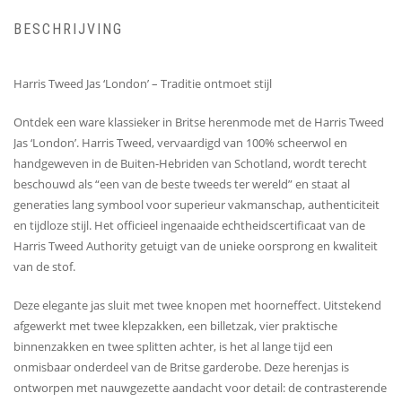
BESCHRIJVING
Harris Tweed Jas ‘London’ – Traditie ontmoet stijl
Ontdek een ware klassieker in Britse herenmode met de Harris Tweed
Jas ‘London’. Harris Tweed, vervaardigd van 100% scheerwol en
handgeweven in de Buiten-Hebriden van Schotland, wordt terecht
beschouwd als “een van de beste tweeds ter wereld” en staat al
generaties lang symbool voor superieur vakmanschap, authenticiteit
en tijdloze stijl. Het officieel ingenaaide echtheidscertificaat van de
Harris Tweed Authority getuigt van de unieke oorsprong en kwaliteit
van de stof.
Deze elegante jas sluit met twee knopen met hoorneffect. Uitstekend
afgewerkt met twee klepzakken, een billetzak, vier praktische
binnenzakken en twee splitten achter, is het al lange tijd een
onmisbaar onderdeel van de Britse garderobe. Deze herenjas is
ontworpen met nauwgezette aandacht voor detail: de contrasterende