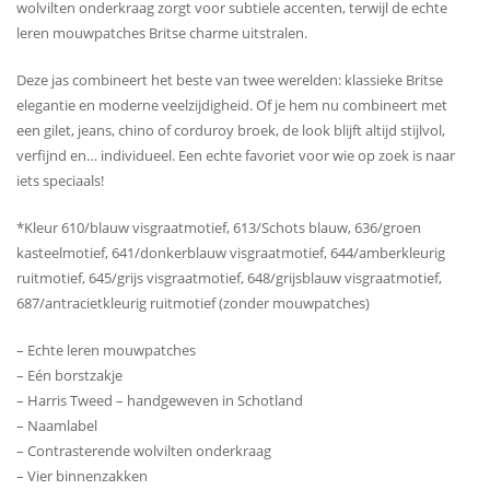
wolvilten onderkraag zorgt voor subtiele accenten, terwijl de echte
leren mouwpatches Britse charme uitstralen.
Deze jas combineert het beste van twee werelden: klassieke Britse
elegantie en moderne veelzijdigheid. Of je hem nu combineert met
een gilet, jeans, chino of corduroy broek, de look blijft altijd stijlvol,
verfijnd en… individueel. Een echte favoriet voor wie op zoek is naar
iets speciaals!
*Kleur 610/blauw visgraatmotief, 613/Schots blauw, 636/groen
kasteelmotief, 641/donkerblauw visgraatmotief, 644/amberkleurig
ruitmotief, 645/grijs visgraatmotief, 648/grijsblauw visgraatmotief,
687/antracietkleurig ruitmotief (zonder mouwpatches)
– Echte leren mouwpatches
– Eén borstzakje
– Harris Tweed – handgeweven in Schotland
– Naamlabel
– Contrasterende wolvilten onderkraag
– Vier binnenzakken