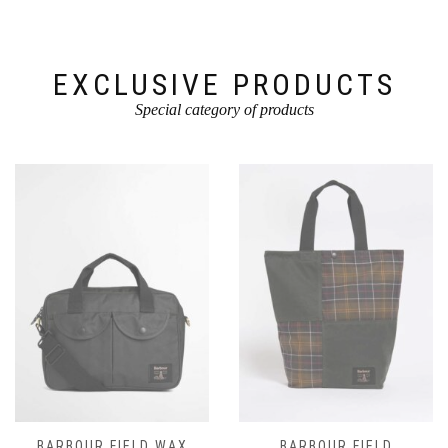
op
de
de
productpagina
productpagina
EXCLUSIVE PRODUCTS
Special category of products
BARBOUR FIELD WAX
BARBOUR FIELD