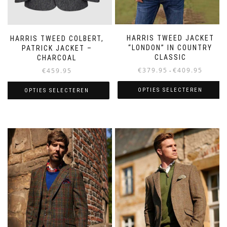
HARRIS TWEED JACKET
HARRIS TWEED COLBERT,
“LONDON” IN COUNTRY
PATRICK JACKET –
CLASSIC
CHARCOAL
Prijsklass
€
379.95
€
409.95
€
459.95
-
€379.95
tot
OPTIES SELECTEREN
OPTIES SELECTEREN
€409.95
Dit
Dit
product
product
heeft
heeft
meerdere
meerdere
variaties.
variaties.
Deze
Deze
optie
optie
kan
kan
gekozen
gekozen
worden
worden
op
op
de
de