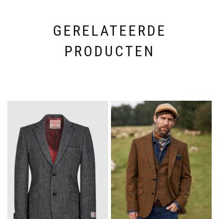
op
de
productpagina
GERELATEERDE
PRODUCTEN