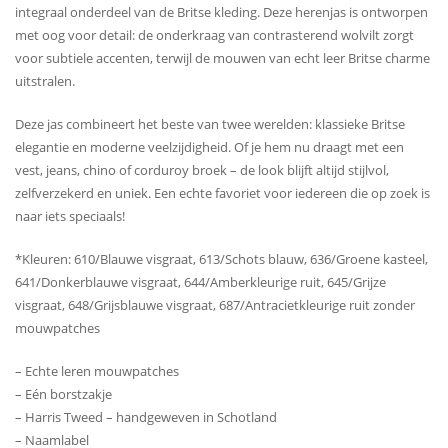
integraal onderdeel van de Britse kleding. Deze herenjas is ontworpen
met oog voor detail: de onderkraag van contrasterend wolvilt zorgt
voor subtiele accenten, terwijl de mouwen van echt leer Britse charme
uitstralen.
Deze jas combineert het beste van twee werelden: klassieke Britse
elegantie en moderne veelzijdigheid. Of je hem nu draagt ​​met een
vest, jeans, chino of corduroy broek – de look blijft altijd stijlvol,
zelfverzekerd en uniek. Een echte favoriet voor iedereen die op zoek is
naar iets speciaals!
*Kleuren: 610/Blauwe visgraat, 613/Schots blauw, 636/Groene kasteel,
641/Donkerblauwe visgraat, 644/Amberkleurige ruit, 645/Grijze
visgraat, 648/Grijsblauwe visgraat, 687/Antracietkleurige ruit zonder
mouwpatches
– Echte leren mouwpatches
– Eén borstzakje
– Harris Tweed – handgeweven in Schotland
– Naamlabel