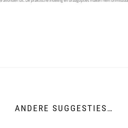
lige avonden uit. De praktische indeling en draagopties maken hem onmisbaar
ANDERE SUGGESTIES…