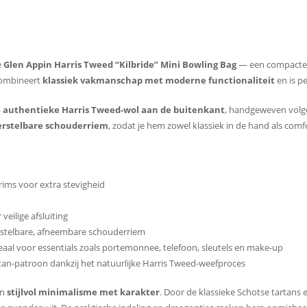
e
Glen Appin Harris Tweed “Kilbride” Mini Bowling Bag
— een compacte, 
 combineert
klassiek vakmanschap met moderne functionaliteit
en is pe
 authentieke Harris Tweed-wol aan de buitenkant
, handgeweven volge
rstelbare schouderriem
, zodat je hem zowel klassiek in de hand als com
ims voor extra stevigheid
veilige afsluiting
rstelbare, afneembare schouderriem
deaal voor essentials zoals portemonnee, telefoon, sleutels en make-up
rtan-patroon dankzij het natuurlijke Harris Tweed-weefproces
an
stijlvol minimalisme met karakter
. Door de klassieke Schotse tartans 