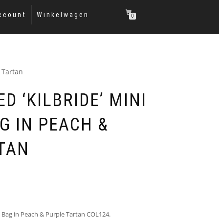
ccount
Winkelwagen
0
 Tartan
D ‘KILBRIDE’ MINI
G IN PEACH &
TAN
g Bag in Peach & Purple Tartan COL124.