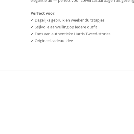
elegantie uit — perfect voor zowel casual dagen als gezel
Perfect voor:
✔ Dagelijks gebruik en weekenduitstapjes
✔ Stijlvolle aanvulling op iedere outfit
✔ Fans van authentieke Harris Tweed-stories
✔ Origineel cadeau-idee