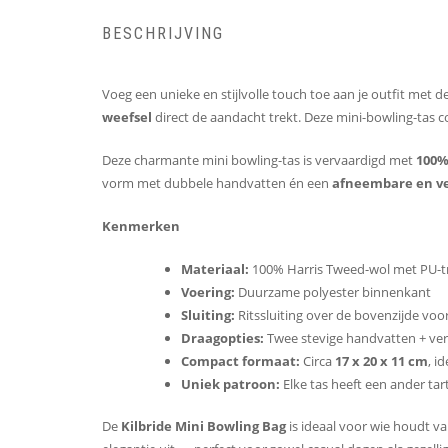
BESCHRIJVING
Voeg een unieke en stijlvolle touch toe aan je outfit met d
weefsel
direct de aandacht trekt. Deze mini-bowling-tas
Deze charmante mini bowling-tas is vervaardigd met
100%
vorm met dubbele handvatten én een
afneembare en ve
Kenmerken
Materiaal:
100% Harris Tweed-wol met PU-tr
Voering:
Duurzame polyester binnenkant
Sluiting:
Ritssluiting over de bovenzijde voor 
Draagopties:
Twee stevige handvatten + ve
Compact formaat:
Circa
17 x 20 x 11 cm
, i
Uniek patroon:
Elke tas heeft een ander ta
De
Kilbride Mini Bowling Bag
is ideaal voor wie houdt v