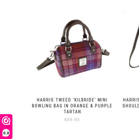
HARRIS TWEED ‘KILBRIDE’ MINI
HARRI
BOWLING BAG IN ORANGE & PURPLE
SHOULD
TARTAN
€
69.95
9,8