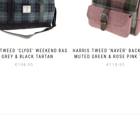
TWEED ‘CLYDE’ WEEKEND BAG
HARRIS TWEED ‘NAVER’ BACK
N GREY & BLACK TARTAN
MUTED GREEN & ROSE PINK
€
198.95
€
119.95