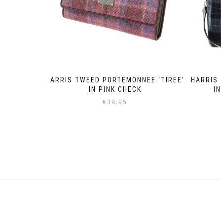
HARRIS TWEED PORTEMONNEE ‘TIREE’
HARRIS 
IN PINK CHECK
I
€
39.95