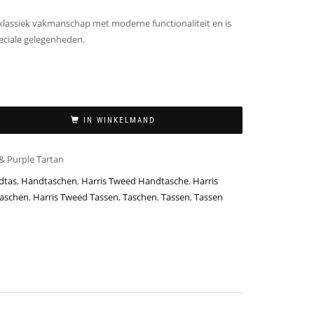
klassiek vakmanschap met moderne functionaliteit en is
peciale gelegenheden.
IN WINKELMAND
& Purple Tartan
dtas
,
Handtaschen
,
Harris Tweed Handtasche
,
Harris
Taschen
,
Harris Tweed Tassen
,
Taschen
,
Tassen
,
Tassen