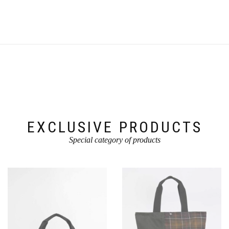
heeft
meerdere
variaties.
Deze
optie
kan
gekozen
worden
op
de
productpagina
EXCLUSIVE PRODUCTS
Special category of products