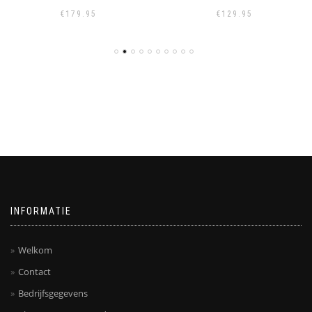
€
179.95
€
129.95
INFORMATIE
Welkom
Contact
Bedrijfsgegevens