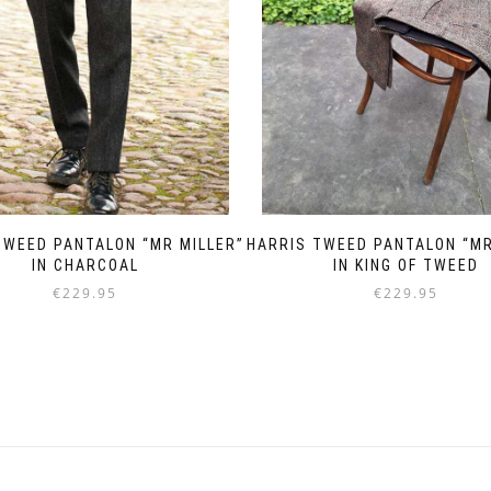
TWEED PANTALON “MR MILLER”
HARRIS TWEED PANTALON “MR
IN CHARCOAL
IN KING OF TWEED
€
229.95
€
229.95
Dit
Dit
product
product
heeft
heeft
meerdere
meerdere
variaties.
variaties.
Deze
Deze
optie
optie
kan
kan