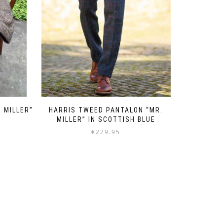
 MILLER”
HARRIS TWEED PANTALON “MR.
MILLER” IN SCOTTISH BLUE
€
229.95
Dit
product
heeft
meerdere
variaties.
Deze
optie
kan