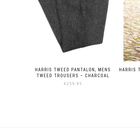
HARRIS 
HARRIS TWEED PANTALON, MENS
TWEED TROUSERS – CHARCOAL
€
259.95
Dit
product
heeft
meerdere
variaties.
Deze
optie
kan