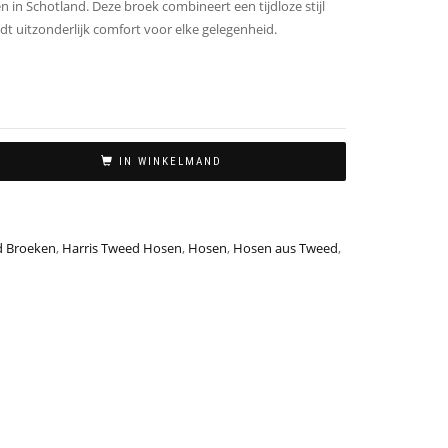
 in Schotland. Deze broek combineert een tijdloze stijl
t uitzonderlijk comfort voor elke gelegenheid.
IN WINKELMAND
d Broeken
,
Harris Tweed Hosen
,
Hosen
,
Hosen aus Tweed
,