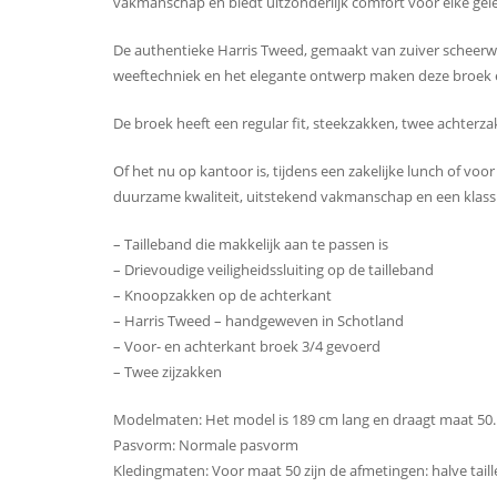
vakmanschap en biedt uitzonderlijk comfort voor elke gel
De authentieke Harris Tweed, gemaakt van zuiver scheer
weeftechniek en het elegante ontwerp maken deze broek e
De broek heeft een regular fit, steekzakken, twee achterz
Of het nu op kantoor is, tijdens een zakelijke lunch of voo
duurzame kwaliteit, uitstekend vakmanschap en een klassi
– Tailleband die makkelijk aan te passen is
– Drievoudige veiligheidssluiting op de tailleband
– Knoopzakken op de achterkant
– Harris Tweed – handgeweven in Schotland
– Voor- en achterkant broek 3/4 gevoerd
– Twee zijzakken
Modelmaten: Het model is 189 cm lang en draagt ​​maat 50.
Pasvorm: Normale pasvorm
Kledingmaten: Voor maat 50 zijn de afmetingen: halve tai