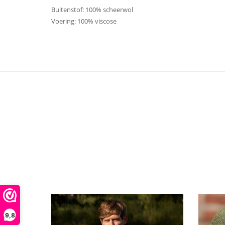
Buitenstof: 100% scheerwol
Voering: 100% viscose
9,8