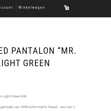
ccount
Winkelwagen
0
ED PANTALON “MR.
LIGHT GREEN
In Light Green 630.
, gemaakt van 100% echte Harris Tweed – een van ’s