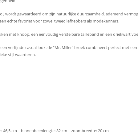
egenheid.
wol, wordt gewaardeerd om zijn natuurlijke duurzaamheid, ademend vermog
en echte favoriet voor zowel tweedliefhebbers als modekenners.
akken met knoop, een eenvoudig verstelbare tailleband en een driekwart voe
r een verfijnde casual look, de “Mr. Miller” broek combineert perfect met een 
eke stijl waarderen.
lle: 46,5 cm – binnenbeenlengte: 82 cm – zoombreedte: 20 cm