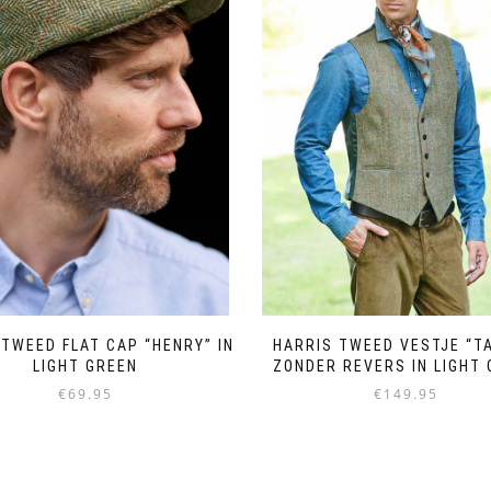
 TWEED FLAT CAP “HENRY” IN
HARRIS TWEED VESTJE “T
LIGHT GREEN
ZONDER REVERS IN LIGHT
€
69.95
€
149.95
Dit
Dit
product
product
heeft
heeft