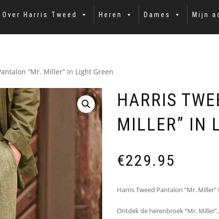
Over Harris Tweed
Heren
Dames
Mijn a
antalon “Mr. Miller” In Light Green
HARRIS TWE
MILLER” IN 
€
229.95
Harris Tweed Pantalon “Mr. Miller” 
Ontdek de herenbroek “Mr. Miller”