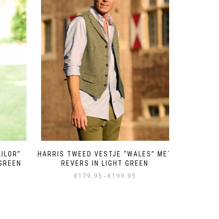
HARRIS TWEED VESTJE “WALES” MET
AILOR”
REVERS IN LIGHT GREEN
 GREEN
Prijsklasse:
€
179.95
€
199.95
-
€179.95
Dit
tot
product
€199.95
heeft