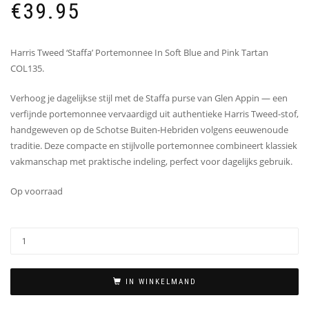
€
39.95
Harris Tweed ‘Staffa’ Portemonnee In Soft Blue and Pink Tartan
COL135.
Verhoog je dagelijkse stijl met de Staffa purse van Glen Appin — een
verfijnde portemonnee vervaardigd uit authentieke Harris Tweed-stof,
handgeweven op de Schotse Buiten-Hebriden volgens eeuwenoude
traditie. Deze compacte en stijlvolle portemonnee combineert klassiek
vakmanschap met praktische indeling, perfect voor dagelijks gebruik.
Op voorraad
IN WINKELMAND