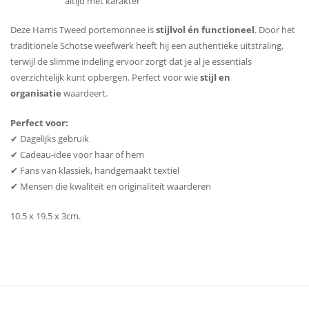
altijd met karakter
Deze Harris Tweed portemonnee is
stijlvol én functioneel
. Door het
traditionele Schotse weefwerk heeft hij een authentieke uitstraling,
terwijl de slimme indeling ervoor zorgt dat je al je essentials
overzichtelijk kunt opbergen. Perfect voor wie
stijl en
organisatie
waardeert.
Perfect voor:
✔ Dagelijks gebruik
✔ Cadeau-idee voor haar of hem
✔ Fans van klassiek, handgemaakt textiel
✔ Mensen die kwaliteit en originaliteit waarderen
10.5 x 19.5 x 3cm.