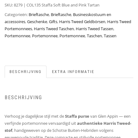
SKU:
8279 | COL135 Staffa Soft Blue and Pink Tartan
Categorieën:
Brieftasche
,
Brieftasche
,
Businesskostuum en
accessoires
,
Geschenke
,
Gifts
,
Harris Tweed Geldbörsen
,
Harris Tweed
Portemonnees
,
Harris Tweed Taschen
,
Harris Tweed Tassen
,
Portemonnee
,
Portemonnee
,
Portemonnee
,
Taschen
,
Tassen
BESCHRIJVING
EXTRA INFORMATIE
BESCHRIJVING
Verhoog je dagelijkse stijl met de
Staffa purse
van Glen Appin — een
verfijnde portemonnee vervaardigd uit
authentieke Harris Tweed-
stof
, handgeweven op de Schotse Buiten-Hebriden volgens
eeuwenoude traditie. Deze compacte en stijlvolle portemonnee