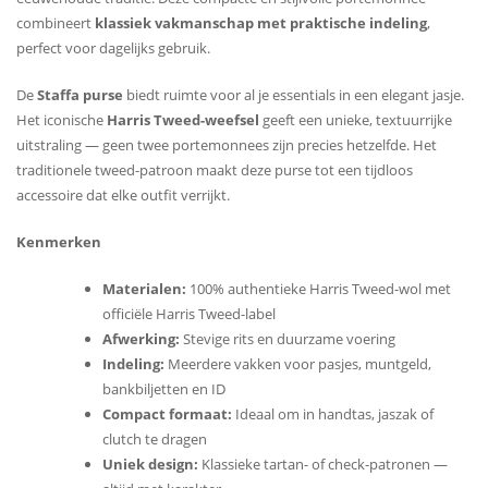
combineert
klassiek vakmanschap met praktische indeling
,
perfect voor dagelijks gebruik.
De
Staffa purse
biedt ruimte voor al je essentials in een elegant jasje.
Het iconische
Harris Tweed-weefsel
geeft een unieke, textuurrijke
uitstraling — geen twee portemonnees zijn precies hetzelfde. Het
traditionele tweed-patroon maakt deze purse tot een tijdloos
accessoire dat elke outfit verrijkt.
Kenmerken
Materialen:
100% authentieke Harris Tweed-wol met
officiële Harris Tweed-label
Afwerking:
Stevige rits en duurzame voering
Indeling:
Meerdere vakken voor pasjes, muntgeld,
bankbiljetten en ID
Compact formaat:
Ideaal om in handtas, jaszak of
clutch te dragen
Uniek design:
Klassieke tartan- of check-patronen —