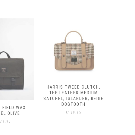
HARRIS TWEED CLUTCH,
HARRIS
THE LEATHER MEDIUM
THE L
SATCHEL, ISLANDER, BEIGE
SATCH
DOGTOOTH
CHES
 FIELD WAX
€
139.95
EL OLIVE
79.95