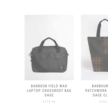
LD WAX
BARBOUR FIELD WAX
BARBOUR
G DARK
LAPTOP CROSSBODY BAG
PATCHWORK 
RTAN
SAGE
SAGE CL
€
179.95
€
129