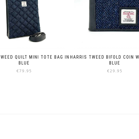
WEED QUILT MINI TOTE BAG IN
HARRIS TWEED BIFOLD COIN W
BLUE
BLUE
€
79.95
€
29.95