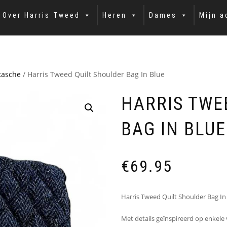
Over Harris Tweed
Heren
Dames
Mijn a
tasche
/ Harris Tweed Quilt Shoulder Bag In Blue
HARRIS TWE
BAG IN BLUE
€
69.95
Harris Tweed Quilt Shoulder Bag In
Met details geïnspireerd op enkele 