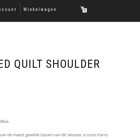
ccount
Winkelwagen
0
ED QUILT SHOULDER
 Blue.
van de meest gewilde tassen van dit seizoen, is onze Harris