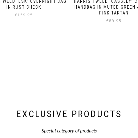
TWEED ‘ESK’ OVERNIGHT BAG
HARRIS TWEED ‘CASSLEY’ 
IN RUST CHECK
HANDBAG IN MUTED GREEN 
PINK TARTAN
€
159.95
€
89.95
EXCLUSIVE PRODUCTS
Special category of products