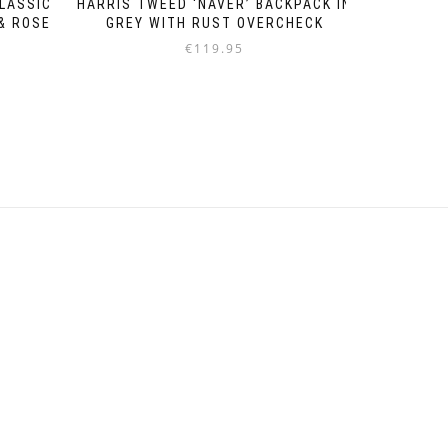
CLASSIC
HARRIS TWEED ‘NAVER’ BACKPACK IN
& ROSE
GREY WITH RUST OVERCHECK
€
119.95