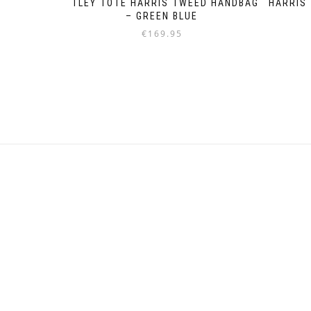
OTLEY TOTE HARRIS TWEED HANDBAG
HARRIS 
– GREEN BLUE
€
169.95