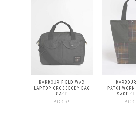
LD WAX
BARBOUR FIELD WAX
BARBOUR
G DARK
LAPTOP CROSSBODY BAG
PATCHWORK 
RTAN
SAGE
SAGE CL
€
179.95
€
129