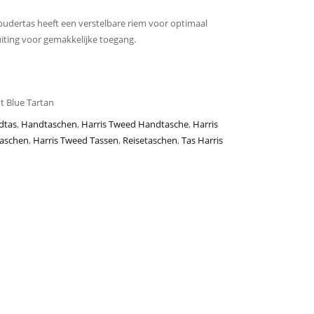
oudertas heeft een verstelbare riem voor optimaal
iting voor gemakkelijke toegang.
t Blue Tartan
dtas
,
Handtaschen
,
Harris Tweed Handtasche
,
Harris
Taschen
,
Harris Tweed Tassen
,
Reisetaschen
,
Tas Harris