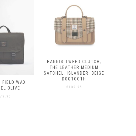
HARRIS TWEED CLUTCH,
HARRIS
THE LEATHER MEDIUM
THE L
SATCHEL, ISLANDER, BEIGE
SATCH
DOGTOOTH
CHES
 FIELD WAX
€
139.95
EL OLIVE
79.95