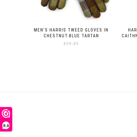
MEN’S HARRIS TWEED GLOVES IN
HAR
CHESTNUT-BLUE TARTAN
CAITH
€
59.95
Dit
product
heeft
meerdere
variaties.
Deze
optie
kan
gekozen
worden
op
de
9,8
productpagina