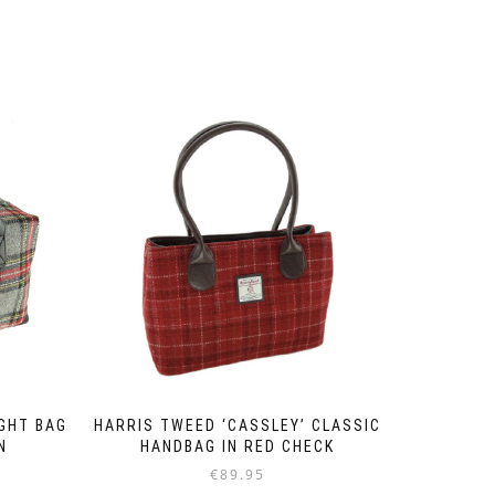
IGHT BAG
HARRIS TWEED ‘CASSLEY’ CLASSIC
N
HANDBAG IN RED CHECK
€
89.95