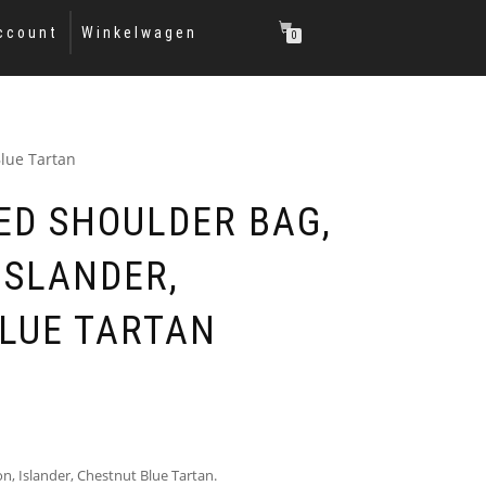
ccount
Winkelwagen
0
Blue Tartan
ED SHOULDER BAG,
ISLANDER,
LUE TARTAN
n, Islander, Chestnut Blue Tartan.