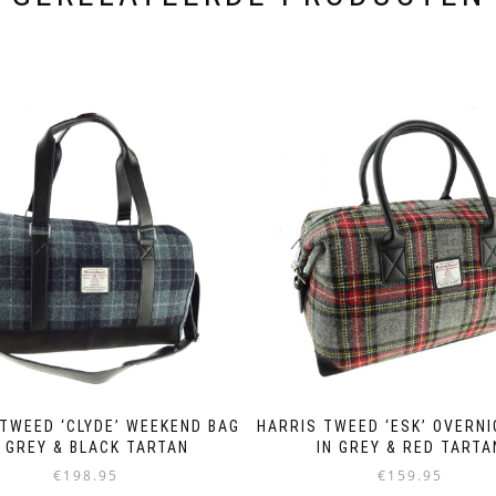
TWEED ‘CLYDE’ WEEKEND BAG
HARRIS TWEED ‘ESK’ OVERN
N GREY & BLACK TARTAN
IN GREY & RED TARTA
€
198.95
€
159.95