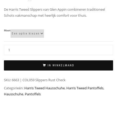
De Harris Tweed Slippers van Glen Appin combineren traditioneel
Schots vakmanschap met heerlijk comfort voor thuis.
Maat
IN WINKELMAND
SKU:
6663 | COL059 Slippers Rust Check
Categorieën:
Harris Tweed Hausschuhe
,
Harris Tweed Pantoffels
,
Hausschuhe
,
Pantoffels