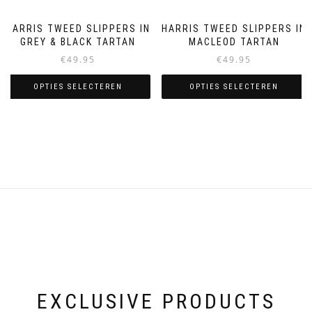
HARRIS TWEED SLIPPERS IN
HARRIS TWEED SLIPPERS IN
GREY & BLACK TARTAN
MACLEOD TARTAN
€
49.95
€
49.95
OPTIES SELECTEREN
OPTIES SELECTEREN
Dit
Dit
product
product
heeft
heeft
meerdere
meerdere
variaties.
variaties.
Deze
Deze
optie
optie
kan
kan
gekozen
gekozen
worden
worden
op
op
de
de
productpagina
productpagina
EXCLUSIVE PRODUCTS