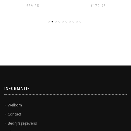
€
89.95
€
179.95
INFORMATIE
Welkom
Contact
Bedrijfsgegevens