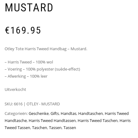
MUSTARD
€
169.95
Otley Tote Harris Tweed Handbag – Mustard.
– Harris Tweed – 100% wol
– Voering – 100% polyester (suède-effect)
– Afwerking – 100% leer
Uitverkocht
SKU:
6616 | OTLEY - MUSTARD
Categorieën:
Geschenke
,
Gifts
,
Handtas
,
Handtaschen
,
Harris Tweed
Handtasche
,
Harris Tweed Handtassen
,
Harris Tweed Taschen
,
Harris
Tweed Tassen
,
Taschen
,
Tassen
,
Tassen