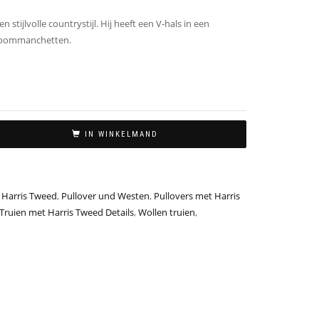
en stijlvolle countrystijl. Hij heeft een V-hals in een
zoommanchetten.
IN WINKELMAND
t Harris Tweed
,
Pullover und Westen
,
Pullovers met Harris
Truien met Harris Tweed Details
,
Wollen truien
,