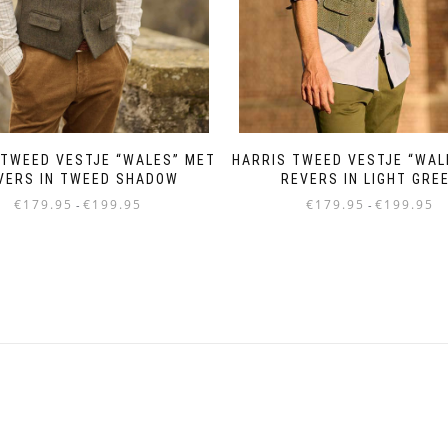
HARRIS TWEED VESTJE “WAL
 TWEED VESTJE “WALES” MET
REVERS IN LIGHT GRE
VERS IN TWEED SHADOW
Pri
Prijsklasse:
€
179.95
€
199.95
€
179.95
€
199.95
-
-
€1
€179.95
Dit
Dit
to
tot
product
product
€1
€199.95
heeft
heeft
meerdere
meerdere
variaties.
variaties.
Deze
Deze
optie
optie
kan
kan
gekozen
gekozen
worden
worden
op
op