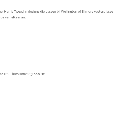
l Harris Tweed in designs die passen bij Wellington of Bilmore vesten, jass
robe van elke man.
 66 cm – borstomvang: 55,5 cm