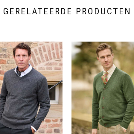
de
de
productpagina
productpagina
GERELATEERDE PRODUCTEN