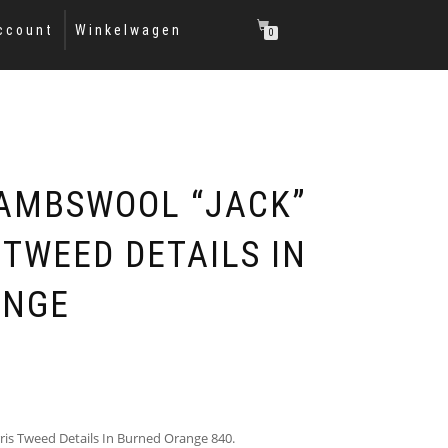
ccount
Winkelwagen
0
AMBSWOOL “JACK”
 TWEED DETAILS IN
ANGE
ris Tweed Details In Burned Orange 840.