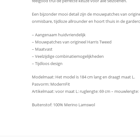
feelgood trui de perfecte keuze voor alle seizoenen.
Een bijzonder mooi detail zijn de mouwpatches van originee
onmisbare, tijdloze allrounder en hoort thuis in de garde
– Aangenaam huidvriendelijk
– Mouwpatches van origineel Harris Tweed
– Maatvast
– Veelzijdige combinatiemogelijkheden
– Tijdloos design
Modelmaat: Het model is 184 cm lang en draagt ​​maat L.
Pasvorm: ModernFit
Artikelmaat: voor maat L: ruglengte: 69 cm – mouwlengte:
Buitenstof: 100% Merino Lamswol