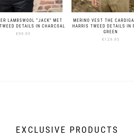
VER LAMBSWOOL “JACK” MET
MERINO VEST THE CARDIG
TWEED DETAILS IN CHARCOAL
HARRIS TWEED DETAILS IN 
GREEN
€
99.95
€
129.95
Dit
Dit
product
product
heeft
heeft
meerdere
meerdere
variaties.
variaties.
Deze
Deze
optie
optie
kan
kan
gekozen
gekozen
worden
worden
op
op
de
de
productpagina
productpagina
EXCLUSIVE PRODUCTS