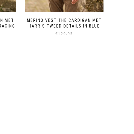
AN MET
MERINO VEST THE CARDIGAN MET
RACING
HARRIS TWEED DETAILS IN BLUE
€
129.95
Dit
product
heeft
meerdere
variaties.
Deze
optie
kan
gekozen
worden
op
de
productpagina