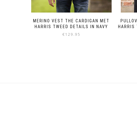
PULLO
MERINO VEST THE CARDIGAN MET
HARRIS 
HARRIS TWEED DETAILS IN NAVY
€
129.95
Dit
product
heeft
meerdere
variaties.
Deze
optie
kan
gekozen
worden
op
de
productpagina