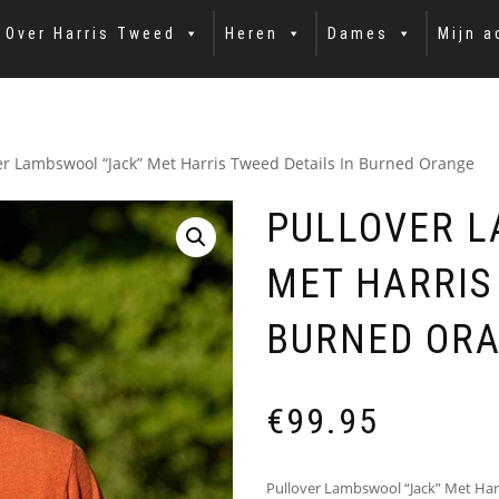
Over Harris Tweed
Heren
Dames
Mijn a
er Lambswool “Jack” Met Harris Tweed Details In Burned Orange
PULLOVER L
MET HARRIS
BURNED OR
€
99.95
Pullover Lambswool “Jack” Met Har