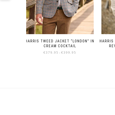
HARRIS TWEED JACKET “LONDON” IN
HARRIS
CREAM COCKTAIL
RE
Prijsklasse:
€
379.95
€
399.95
-
€379.95
Dit
tot
product
€399.95
heeft
meerdere
variaties.
Deze
optie
kan
gekozen
worden
op