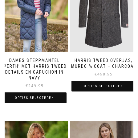
DAMES STEPPMANTEL
HARRIS TWEED OVERJAS,
‘PERTH’ MET HARRIS TWEED
MURDO ¾ COAT – CHARCOAL
DETAILS EN CAPUCHON IN
€
498.95
NAVY
€
249.95
OPTIES SELECTEREN
Dit
OPTIES SELECTEREN
product
Dit
heeft
product
meerdere
heeft
variaties.
meerdere
Deze
variaties.
optie