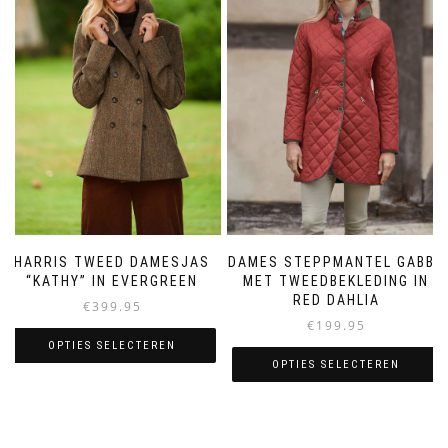
Deze
kan
optie
gekozen
kan
worden
gekozen
op
worden
de
op
productpagina
de
productpagina
HARRIS TWEED DAMESJAS
DAMES STEPPMANTEL GABBY
“KATHY” IN EVERGREEN
MET TWEEDBEKLEDING IN
RED DAHLIA
€
399.95
€
199.95
OPTIES SELECTEREN
OPTIES SELECTEREN
Dit
Dit
product
product
heeft
heeft
meerdere