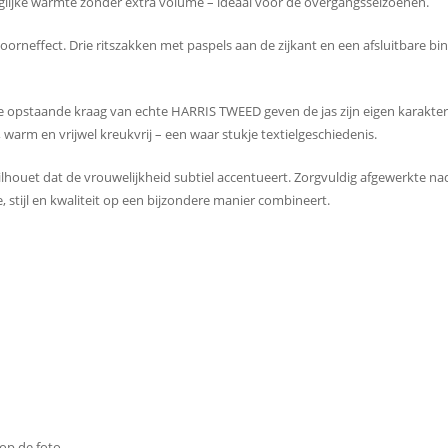
glijke warmte zonder extra volume – ideaal voor de overgangsseizoenen.
orneffect. Drie ritszakken met paspels aan de zijkant en een afsluitbare b
 opstaande kraag van echte HARRIS TWEED geven de jas zijn eigen karakter.
warm en vrijwel kreukvrij – een waar stukje textielgeschiedenis.
ilhouet dat de vrouwelijkheid subtiel accentueert. Zorgvuldig afgewerkte
 stijl en kwaliteit op een bijzondere manier combineert.
op de foto.