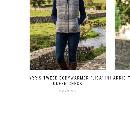
HARRIS 
HARRIS TWEED BODYWARMER “LISA” IN
QUEEN CHECK
€
279.95
Dit
product
heeft
meerdere
variaties.
Deze