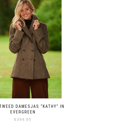
TWEED DAMESJAS “KATHY” IN
EVERGREEN
€
399.95
Dit