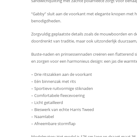
sandwichquilting met zachte polarfleece zorgt voor behaa
“Gabby” sluit aan de voorkant met elegante knopen met ho
benodigdheden.
Zorgvuldig geplaatste details zoals de mouwboorden en de
doordrenkt van traditie, maar ook uitzonderlijk duurzaam, 
Buste-naden en prinsessennaden creëren een flatterend s
en zorgen voor een harmonieus design: een jas die warmte,
– Drie ritszakken aan de voorkant
– Eén binnenzak met rits
– Sportieve ruitvormige stiknaden
– Comfortabele fleecevoering
– Licht getailleerd
– Bieswerk van echte Harris Tweed
– Naamlabel
– Afneembare stormflap
Modelmaten: Het model is 176 cm lang en draagt ​​maat 36 