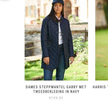
DAMES STEPPMANTEL GABBY MET
HARRIS 
TWEEDBEKLEDING IN NAVY
€
199.95
Dit