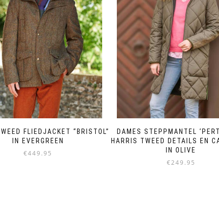
TWEED FLIEDJACKET “BRISTOL”
DAMES STEPPMANTEL ‘PERT
IN EVERGREEN
HARRIS TWEED DETAILS EN 
IN OLIVE
€
449.95
€
249.95
Dit
Dit
product
product
heeft
heeft
meerdere
meerdere
variaties.
variaties.
Deze