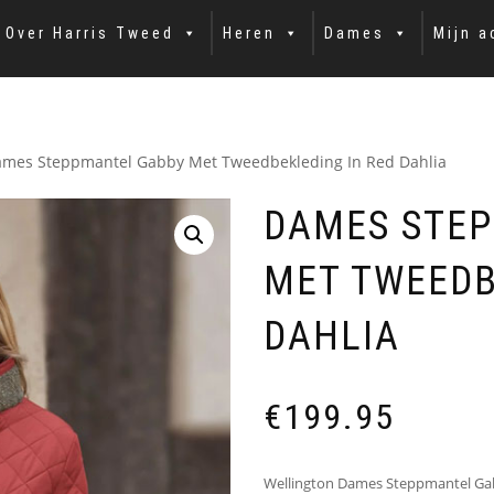
Over Harris Tweed
Heren
Dames
Mijn a
ames Steppmantel Gabby Met Tweedbekleding In Red Dahlia
DAMES STE
MET TWEEDB
DAHLIA
€
199.95
Wellington Dames Steppmantel Gab