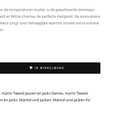
n de temperaturen koeler, is de gewatteerde damesjas
heid en Britse charme, de perfecte metgezel. De innovatieve
fleece zorgt voor behaaglijke warmte zonder extra volume
en.
IN WINKELMAND
,
Harris Tweed Jassen en Jacks Dames
,
Harris Tweed
en en Jacks
,
Mäntel und Jacken
,
Mäntel und Jacken für