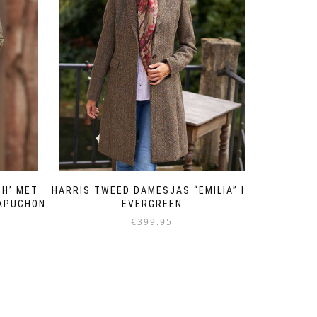
HARRIS TWEED DAMESJAS “EMILIA” IN
H’ MET
EVERGREEN
CAPUCHON
€
399.95
Dit
product
heeft
meerdere
variaties.
Deze