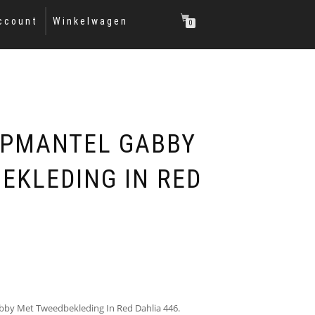
ccount
Winkelwagen
0
PPMANTEL GABBY
EKLEDING IN RED
by Met Tweedbekleding In Red Dahlia 446.