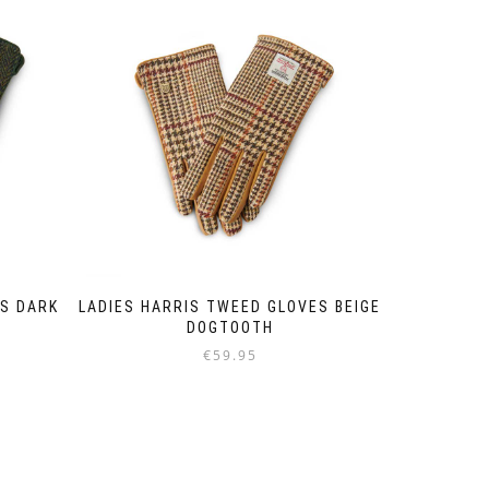
meerdere
variaties.
Deze
optie
kan
gekozen
worden
op
de
productpagina
ES DARK
LADIES HARRIS TWEED GLOVES BEIGE
DOGTOOTH
€
59.95
Dit
product
heeft
meerdere
variaties.