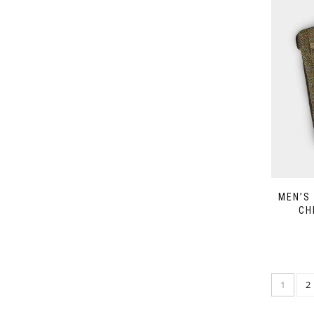
MEN’S
CH
1
2