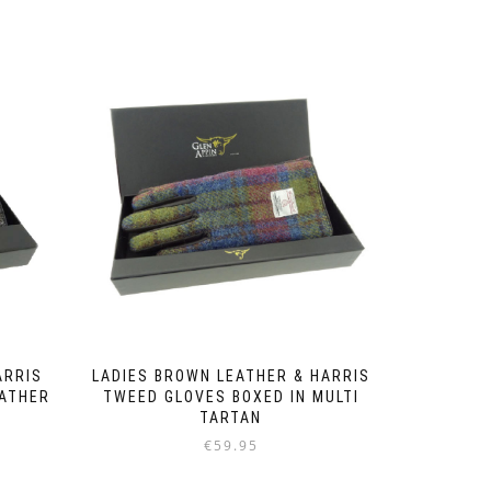
Dit
product
heeft
meerdere
variaties.
Deze
optie
kan
gekozen
worden
op
de
productpagina
ARRIS
LADIES BROWN LEATHER & HARRIS
EATHER
TWEED GLOVES BOXED IN MULTI
TARTAN
€
59.95
Dit