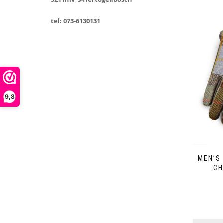
tel: 073-6130131
9,8
MEN’S
CH