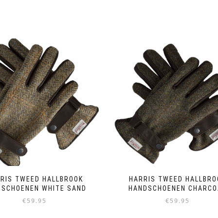
RIS TWEED HALLBROOK
HARRIS TWEED HALLBRO
DSCHOENEN WHITE SAND
HANDSCHOENEN CHARCO
€
59.95
€
59.95
Dit
Dit