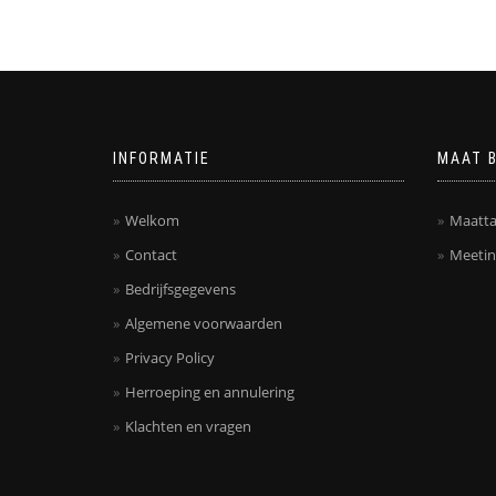
INFORMATIE
MAAT 
Welkom
Maatta
Contact
Meetin
Bedrijfsgegevens
Algemene voorwaarden
Privacy Policy
Herroeping en annulering
Klachten en vragen