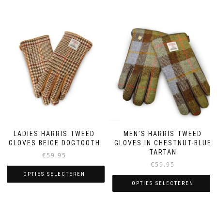
LADIES HARRIS TWEED
MEN’S HARRIS TWEED
GLOVES BEIGE DOGTOOTH
GLOVES IN CHESTNUT-BLUE
TARTAN
€
59.95
€
59.95
OPTIES SELECTEREN
OPTIES SELECTEREN
Dit
Dit
product
product
heeft