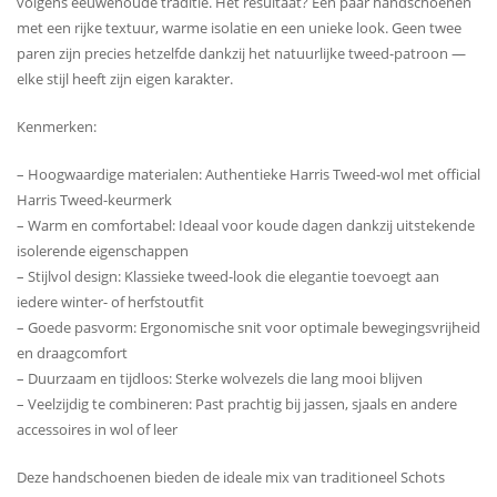
volgens eeuwenoude traditie. Het resultaat? Een paar handschoenen
met een rijke textuur, warme isolatie en een unieke look. Geen twee
paren zijn precies hetzelfde dankzij het natuurlijke tweed-patroon —
elke stijl heeft zijn eigen karakter.
Kenmerken:
– Hoogwaardige materialen: Authentieke Harris Tweed-wol met official
Harris Tweed-keurmerk
– Warm en comfortabel: Ideaal voor koude dagen dankzij uitstekende
isolerende eigenschappen
– Stijlvol design: Klassieke tweed-look die elegantie toevoegt aan
iedere winter- of herfstoutfit
– Goede pasvorm: Ergonomische snit voor optimale bewegingsvrijheid
en draagcomfort
– Duurzaam en tijdloos: Sterke wolvezels die lang mooi blijven
– Veelzijdig te combineren: Past prachtig bij jassen, sjaals en andere
accessoires in wol of leer
Deze handschoenen bieden de ideale mix van traditioneel Schots