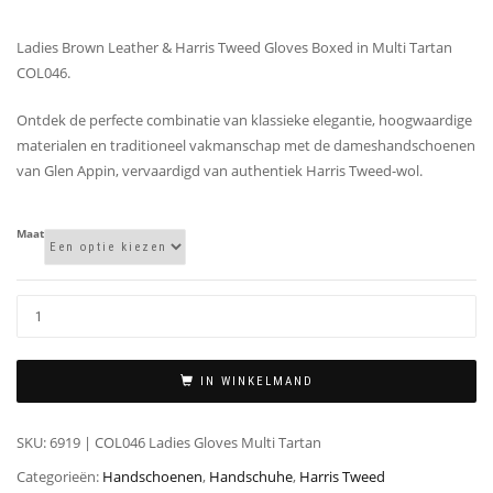
Ladies Brown Leather & Harris Tweed Gloves Boxed in Multi Tartan
COL046.
Ontdek de perfecte combinatie van klassieke elegantie, hoogwaardige
materialen en traditioneel vakmanschap met de dameshandschoenen
van Glen Appin, vervaardigd van authentiek Harris Tweed-wol.
Maat
IN WINKELMAND
SKU:
6919 | COL046 Ladies Gloves Multi Tartan
Categorieën:
Handschoenen
,
Handschuhe
,
Harris Tweed