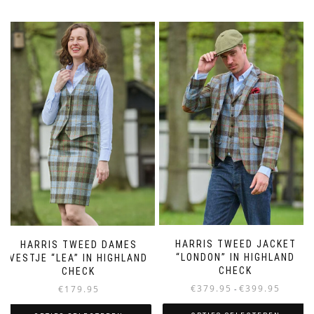
product
product
heeft
heeft
meerdere
meerdere
variaties.
variaties.
Deze
Deze
optie
optie
kan
kan
gekozen
gekozen
worden
worden
op
op
de
de
productpagina
productpagina
HARRIS TWEED JACKET
HARRIS TWEED DAMES
“LONDON” IN HIGHLAND
VESTJE “LEA” IN HIGHLAND
CHECK
CHECK
Prijsklass
€
379.95
€
399.95
€
179.95
-
€379.95