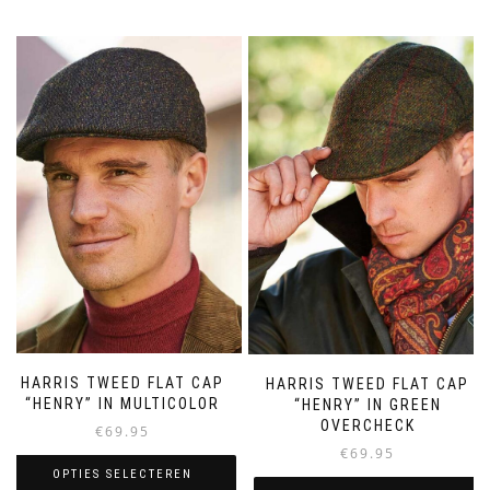
product
heeft
meerdere
variaties.
Deze
optie
kan
gekozen
worden
op
de
productpagina
HARRIS TWEED FLAT CAP
HARRIS TWEED FLAT CAP
“HENRY” IN MULTICOLOR
“HENRY” IN GREEN
OVERCHECK
€
69.95
€
69.95
OPTIES SELECTEREN