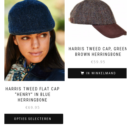
HARRIS TWEED CAP, GREEN
BROWN HERRINGBONE
€
59.95
IN WINKELMAND
HARRIS TWEED FLAT CAP
“HENRY” IN BLUE
HERRINGBONE
€
69.95
OPTIES SELECTEREN
Dit