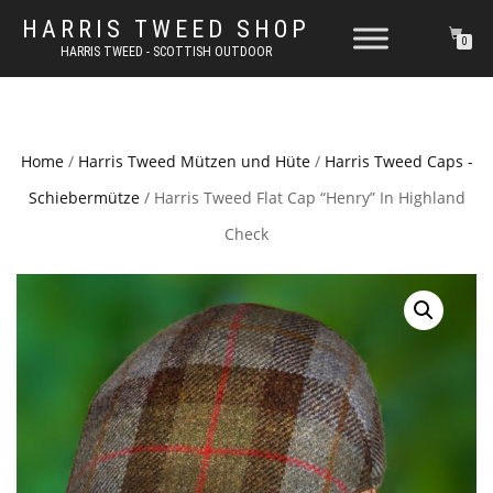
HARRIS TWEED SHOP
0
HARRIS TWEED - SCOTTISH OUTDOOR
Home
/
Harris Tweed Mützen und Hüte
/
Harris Tweed Caps -
Schiebermütze
/ Harris Tweed Flat Cap “Henry” In Highland
Check