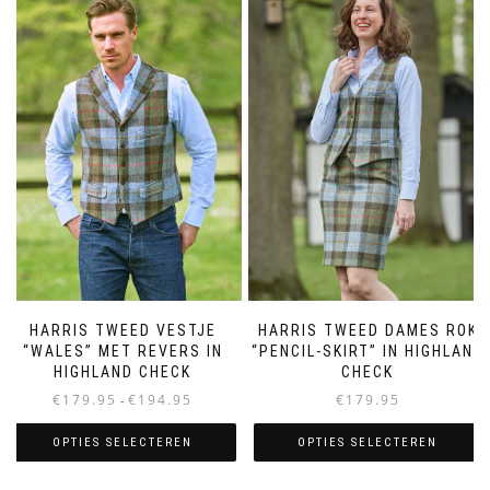
HARRIS TWEED VESTJE
HARRIS TWEED DAMES ROK
“WALES” MET REVERS IN
“PENCIL-SKIRT” IN HIGHLAND
HIGHLAND CHECK
CHECK
Prijsklasse:
€
179.95
€
194.95
€
179.95
-
€179.95
tot
OPTIES SELECTEREN
OPTIES SELECTEREN
€194.95
Dit
Dit