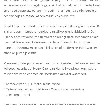
activiteiten als voor dagelijks gebruik. Het model past zich perfect aan
en onderstreept uw ​​persoonlijke stijl – of u hem nu combineert met
een tweedjasje, mantel of een casual vrijetijdsoutfit.
De platte pet, ooit onderdeel van werk- en jachtkleding in de jaren 30,
is al lang een integraal onderdeel van stijlvolle vrijetijdskleding. De
“Henry Cap” zet deze traditie voort en brengt deze met subtiele flair
naar het hier en nu. Als uniseks model is hij geschikt voor zowel
mannen als vrouwen en kan hij klassiek of modern gestyled worden,
afhankelijk van je outfit.
Maak een duidelijk statement van stijl en kwaliteit met een accessoire
vol geschiedenis: de “Henry Cap” van Harris Tweed: een onmisbare
must-have voor iedereen die mode met karakter waardeert.
– Gemaakt van 100% echte Harris Tweed
– Ontwerpen die passen bij Harris Tweed jassen en vesten
– Zeer comfortabel
Pasvorm: De hoedmaat wordt aangegeven in centimeters. Meet uw