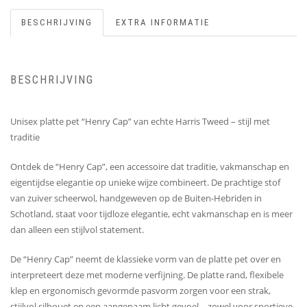
BESCHRIJVING
EXTRA INFORMATIE
BESCHRIJVING
Unisex platte pet “Henry Cap” van echte Harris Tweed – stijl met
traditie
Ontdek de “Henry Cap”, een accessoire dat traditie, vakmanschap en
eigentijdse elegantie op unieke wijze combineert. De prachtige stof
van zuiver scheerwol, handgeweven op de Buiten-Hebriden in
Schotland, staat voor tijdloze elegantie, echt vakmanschap en is meer
dan alleen een stijlvol statement.
De “Henry Cap” neemt de klassieke vorm van de platte pet over en
interpreteert deze met moderne verfijning. De platte rand, flexibele
klep en ergonomisch gevormde pasvorm zorgen voor een strak,
stijlvol silhouet en een aangenaam licht gevoel – zowel voor sportieve