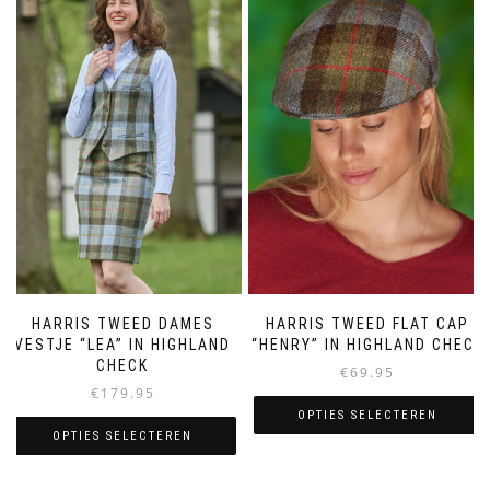
variaties.
variaties.
Deze
Deze
optie
optie
kan
kan
gekozen
gekozen
worden
worden
op
op
de
de
productpagina
productpagina
HARRIS TWEED DAMES
HARRIS TWEED FLAT CAP
VESTJE “LEA” IN HIGHLAND
“HENRY” IN HIGHLAND CHECK
CHECK
€
69.95
€
179.95
OPTIES SELECTEREN
OPTIES SELECTEREN
Dit
Dit
product