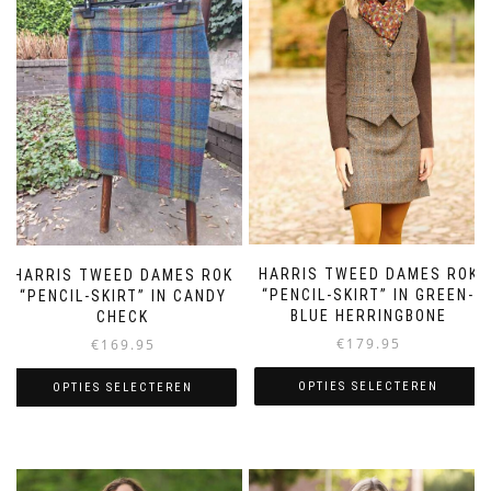
HARRIS TWEED DAMES ROK
HARRIS TWEED DAMES ROK
“PENCIL-SKIRT” IN GREEN-
“PENCIL-SKIRT” IN CANDY
BLUE HERRINGBONE
CHECK
€
179.95
€
169.95
OPTIES SELECTEREN
OPTIES SELECTEREN
Dit
Dit
product
product
heeft
heeft