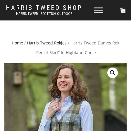
HARRIS TWEED SHOP
0
HARRIS TWEED - SCOTTISH OUTDOOR
Home
/
Harris Tweed Rokjes
/ Harris Tweed Dames Rok
“Pencil-Skirt” In Highland Check