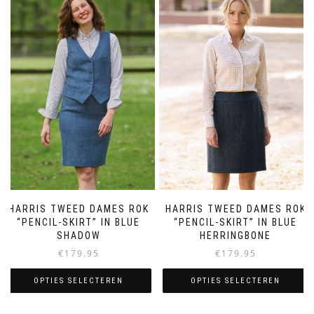
meerdere
meerdere
variaties.
variaties.
Deze
Deze
optie
optie
kan
kan
gekozen
gekozen
worden
worden
op
op
de
de
productpagina
productpagina
HARRIS TWEED DAMES ROK
HARRIS TWEED DAMES ROK
“PENCIL-SKIRT” IN BLUE
“PENCIL-SKIRT” IN BLUE
SHADOW
HERRINGBONE
€
179.95
€
179.95
OPTIES SELECTEREN
OPTIES SELECTEREN
Dit
Dit