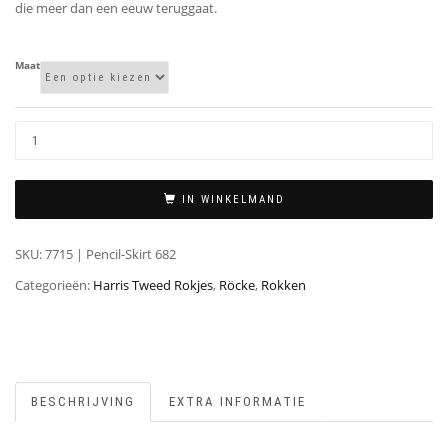
die meer dan een eeuw teruggaat.
Maat
IN WINKELMAND
SKU:
7715 | Pencil-Skirt 682
Categorieën:
Harris Tweed Rokjes
,
Röcke
,
Rokken
BESCHRIJVING
EXTRA INFORMATIE