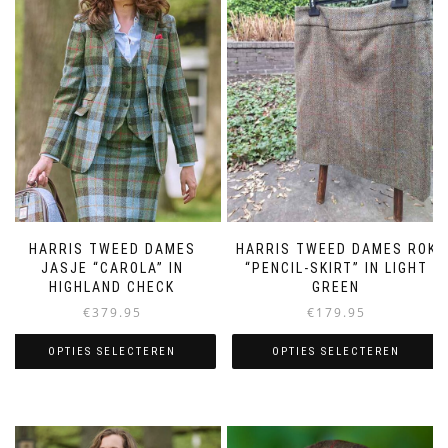
HARRIS TWEED DAMES
HARRIS TWEED DAMES ROK
JASJE “CAROLA” IN
“PENCIL-SKIRT” IN LIGHT
HIGHLAND CHECK
GREEN
€
379.95
€
179.95
OPTIES SELECTEREN
OPTIES SELECTEREN
Dit
Dit
product
product
heeft
heeft
meerdere
meerdere