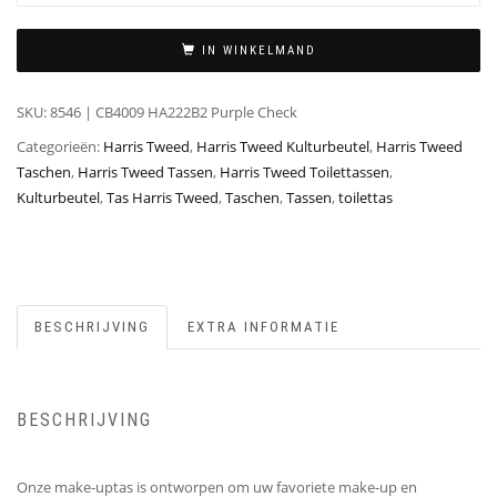
IN WINKELMAND
SKU:
8546 | CB4009 HA222B2 Purple Check
Categorieën:
Harris Tweed
,
Harris Tweed Kulturbeutel
,
Harris Tweed
Taschen
,
Harris Tweed Tassen
,
Harris Tweed Toilettassen
,
Kulturbeutel
,
Tas Harris Tweed
,
Taschen
,
Tassen
,
toilettas
BESCHRIJVING
EXTRA INFORMATIE
BESCHRIJVING
Onze make-uptas is ontworpen om uw favoriete make-up en