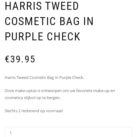
HARRIS TWEED
COSMETIC BAG IN
PURPLE CHECK
€
39.95
Harris Tweed Cosmetic Bag In Purple Check.
Onze make-uptas is ontworpen om uw favoriete make-up en
cosmetica stijlvol op te bergen.
Slechts 2 resterend op voorraad