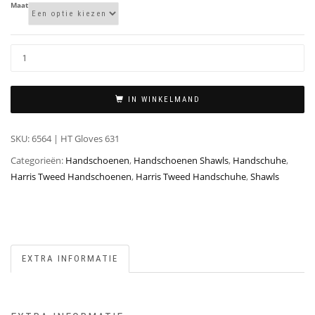
Maat
IN WINKELMAND
SKU:
6564 | HT Gloves 631
Categorieën:
Handschoenen
,
Handschoenen Shawls
,
Handschuhe
,
Harris Tweed Handschoenen
,
Harris Tweed Handschuhe
,
Shawls
EXTRA INFORMATIE