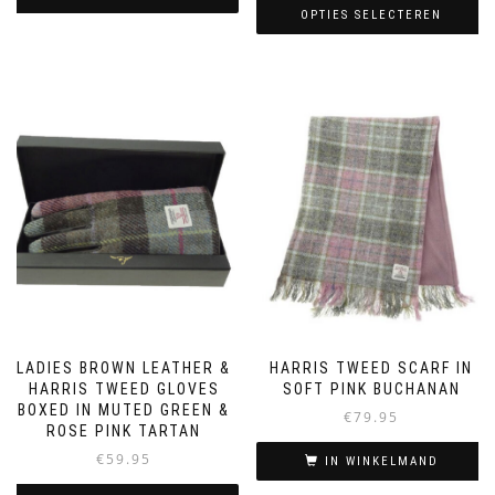
OPTIES SELECTEREN
Dit
Dit
product
product
heeft
heeft
meerdere
meerdere
variaties.
variaties.
Deze
Deze
optie
optie
kan
kan
gekozen
gekozen
worden
worden
op
op
de
de
productpagina
productpagina
LADIES BROWN LEATHER &
HARRIS TWEED SCARF IN
HARRIS TWEED GLOVES
SOFT PINK BUCHANAN
BOXED IN MUTED GREEN &
€
79.95
ROSE PINK TARTAN
€
59.95
IN WINKELMAND