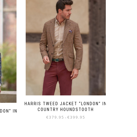
HARRIS TWEED JACKET “LONDON” IN
COUNTRY HOUNDSTOOTH
DON” IN
Prijsklasse:
€
379.95
€
399.95
-
€379.95
jsklasse:
Dit
tot
79.95
product
€399.95
t