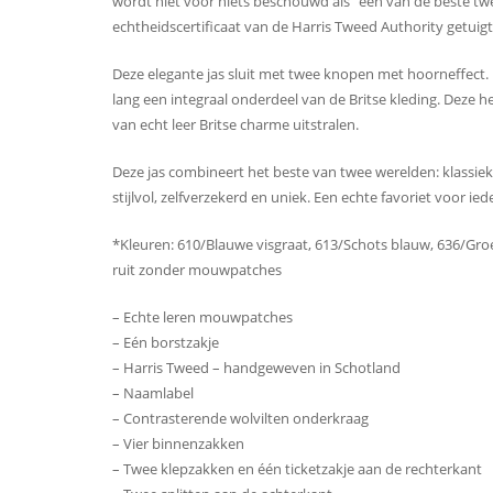
wordt niet voor niets beschouwd als “een van de beste tweed
echtheidscertificaat van de Harris Tweed Authority getuig
Deze elegante jas sluit met twee knopen met hoorneffect. M
lang een integraal onderdeel van de Britse kleding. Deze 
van echt leer Britse charme uitstralen.
Deze jas combineert het beste van twee werelden: klassieke 
stijlvol, zelfverzekerd en uniek. Een echte favoriet voor ied
*Kleuren: 610/Blauwe visgraat, 613/Schots blauw, 636/Groen
ruit zonder mouwpatches
– Echte leren mouwpatches
– Eén borstzakje
– Harris Tweed – handgeweven in Schotland
– Naamlabel
– Contrasterende wolvilten onderkraag
– Vier binnenzakken
– Twee klepzakken en één ticketzakje aan de rechterkant