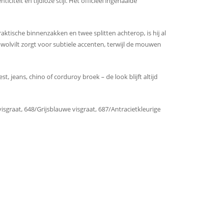
teit en tijdloze stijl. Het officieel ingenaaide
ktische binnenzakken en twee splitten achterop, is hij al
wolvilt zorgt voor subtiele accenten, terwijl de mouwen
, jeans, chino of corduroy broek – de look blijft altijd
sgraat, 648/Grijsblauwe visgraat, 687/Antracietkleurige