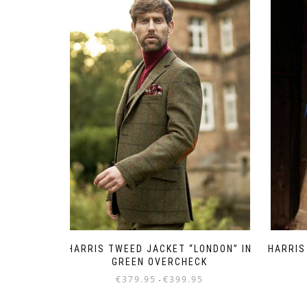
HARRIS
HARRIS TWEED JACKET “LONDON” IN
GREEN OVERCHECK
Prijsklasse:
€
379.95
€
399.95
-
€379.95
Dit
tot