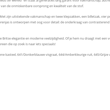
s ter wereld” en staat al generaties lang garant voor vakmanschap, authentici
t van de onmiskenbare oorsprong en kwaliteit van de stof.
et zijn uitstekende vakmanschap en twee klepzakken, een billetzak, vier pra
herenjas is ontworpen met oog voor detail: de onderkraag van contrasterend 
Britse elegantie en moderne veelzijdigheid. Of je hem nu draagt ​​met een vest
ereen die op zoek is naar iets speciaals!
e kasteel, 641/Donkerblauwe visgraat, 644/Amberkleurige ruit, 645/Grijze vi