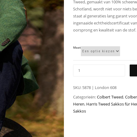
Tweed, gemaakt van 100% scheerwo
Schotland, wordt niet voor niets b
staat al generaties lang garant voor 
ingenaaide echtheidscertificaat va
oorsprong en kwaliteit van de stof.
Maat
SKU:
5878 | London 608
Categorieën:
Colbert Tweed
,
Colber
Heren
,
Harris Tweed Sakkos für He
Sakkos