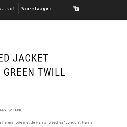
ccount
Winkelwagen
0
ED JACKET
N GREEN TWILL
en Twill 608.
se herenmode met de Harris Tweed Jas “London”. Harris