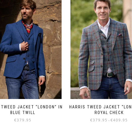
 TWEED JACKET “LONDON” IN
HARRIS TWEED JACKET “LON
BLUE TWILL
ROYAL CHECK
Pri
€
379.95
€
379.95
€
409.95
-
€3
Dit
Dit
to