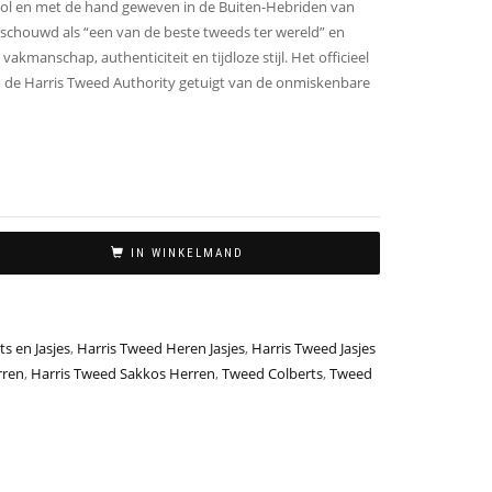
l en met de hand geweven in de Buiten-Hebriden van
eschouwd als “een van de beste tweeds ter wereld” en
vakmanschap, authenticiteit en tijdloze stijl. Het officieel
n de Harris Tweed Authority getuigt van de onmiskenbare
IN WINKELMAND
ts en Jasjes
,
Harris Tweed Heren Jasjes
,
Harris Tweed Jasjes
rren
,
Harris Tweed Sakkos Herren
,
Tweed Colberts
,
Tweed