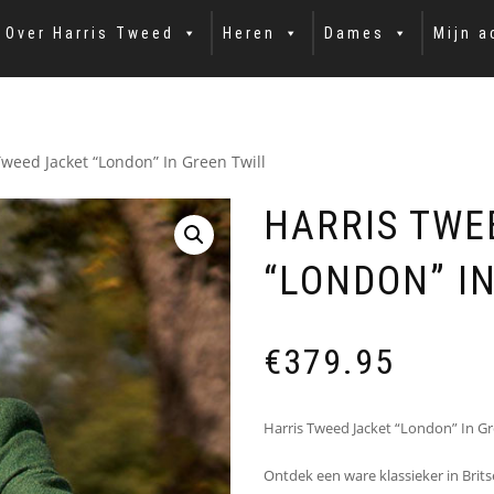
Over Harris Tweed
Heren
Dames
Mijn a
Tweed Jacket “London” In Green Twill
HARRIS TWE
“LONDON” I
€
379.95
Harris Tweed Jacket “London” In Gre
Ontdek een ware klassieker in Brit